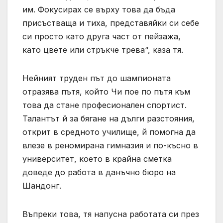
им. Фокусирах се върху това да бъда
присъстваща и тиха, представяйки си себе
си просто като друга част от пейзажа,
като цвете или стръкче трева“, каза тя.
Нейният труден път до шампионата
отразява пътя, който Чи пое по пътя към
това да стане професионален спортист.
Талантът й за бягане на дълги разстояния,
открит в средното училище, й помогна да
влезе в реномирана гимназия и по-късно в
университет, което в крайна сметка
доведе до работа в данъчно бюро на
Шандонг.
Въпреки това, тя напусна работата си през