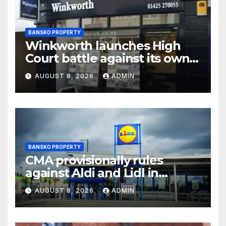
BANSKO PROPERTY
Winkworth launches High
Court battle against its own
chair
AUGUST 8, 2026
ADMIN
BANSKO PROPERTY
CMA provisionally rules
against Aldi and Lidl in
supermarket regulatory
AUGUST 8, 2026
ADMIN
battle