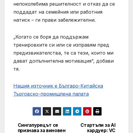
непоколебима решителност и отказ да се
поддадат на семейния или работния
натиск – ги прави забележителни.
„Когато се боря да поддържам
тренировките си или се изправям пред
предизвикателства, те са тези, които ми
дават допълнителна мотивация“, добави
тя.
Нашия източник е Българо-Китайска
Търговско-промишлена палaта
Сингапурецът се
Стартъпи за AI
Post
признава за виновен
хардуер: VC