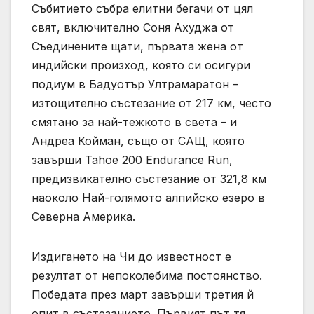
Събитието събра елитни бегачи от цял
свят, включително Соня Ахуджа от
Съединените щати, първата жена от
индийски произход, която си осигури
подиум в Бадуотър Ултрамаратон –
изтощително състезание от 217 км, често
смятано за най-тежкото в света – и
Андреа Койман, също от САЩ, която
завърши Tahoe 200 Endurance Run,
предизвикателно състезание от 321,8 км
наоколо Най-голямото алпийско езеро в
Северна Америка.
Издигането на Чи до известност е
резултат от непоколебима постоянство.
Победата през март завърши третия й
опит в състезанието. Първият път тя