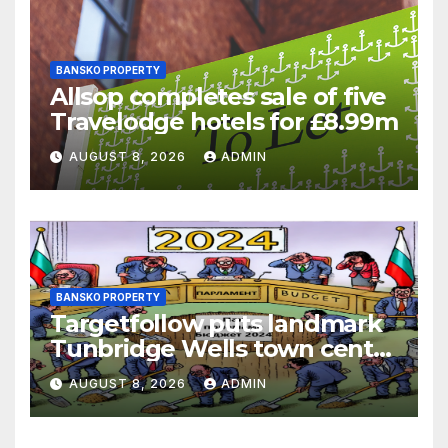
BANSKO PROPERTY
Allsop completes sale of five
Travelodge hotels for £8.99m
AUGUST 8, 2026
ADMIN
BANSKO PROPERTY
Targetfollow puts landmark
Tunbridge Wells town centre
estate up for sale
AUGUST 8, 2026
ADMIN