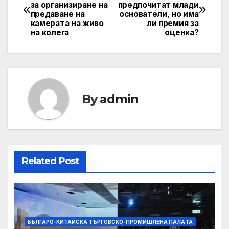
за организиране на
предпочитат млади
navigation
предаване на
основатели, но има
камерата на живо
ли премия за
на колега
оценка?
By
admin
Related Post
БЪЛГАРО-КИТАЙСКА ТЪРГОВСКО-ПРОМИШЛЕНА ПАЛAТА