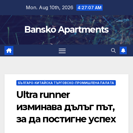
Skip
Mon. Aug 10th, 2026
4:27:08 AM
to
content
Bansko Apartments
БЪЛГАРО-КИТАЙСКА ТЪРГОВСКО-ПРОМИШЛЕНА ПАЛAТА
Ultra runner
изминава дълъг път,
за да постигне успех