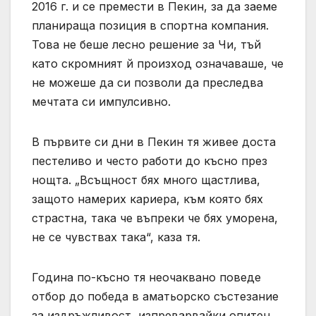
2016 г. и се премести в Пекин, за да заеме
планираща позиция в спортна компания.
Това не беше лесно решение за Чи, тъй
като скромният й произход означаваше, че
не можеше да си позволи да преследва
мечтата си импулсивно.
В първите си дни в Пекин тя живее доста
пестеливо и често работи до късно през
нощта. „Всъщност бях много щастлива,
защото намерих кариера, към която бях
страстна, така че въпреки че бях уморена,
не се чувствах така“, каза тя.
Година по-късно тя неочаквано поведе
отбор до победа в аматьорско състезание
за издръжливост, изпреварвайки опитен