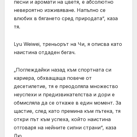
песни и аромати на цветя, е абсолютно
невероятно изживяване. Напълно се
влюбих в бягането сред природата“, каза
тя.
Lyu Weiwei, треньорът на Чи, я описва като
наистина отдаден бегач.
„Поглеждайки назад към спортната си
кариера, обхващаща повече от
десетилетие, тя е преодоляла множество
неуспехи и предизвикателства и дори е
обмисляла да се откаже в един момент. За
щастие, след като премина към пътека, тя
откри път към успеха, който наистина
отговаря на нейните силни страни“, каза
Лю.