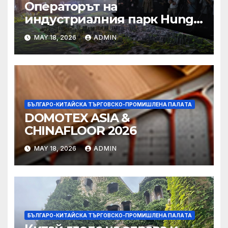
Операторът на
индустриалния парк Hung
Shui Kiu разглежда
MAY 18, 2026
ADMIN
издаването на облигации,
намаляване на данъците за
фирмите
БЪЛГАРО-КИТАЙСКА ТЪРГОВСКО-ПРОМИШЛЕНА ПАЛAТА
DOMOTEX ASIA &
CHINAFLOOR 2026
MAY 18, 2026
ADMIN
БЪЛГАРО-КИТАЙСКА ТЪРГОВСКО-ПРОМИШЛЕНА ПАЛAТА