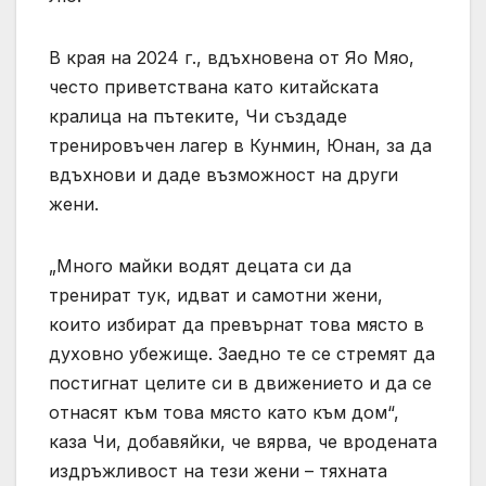
В края на 2024 г., вдъхновена от Яо Мяо,
често приветствана като китайската
кралица на пътеките, Чи създаде
тренировъчен лагер в Кунмин, Юнан, за да
вдъхнови и даде възможност на други
жени.
„Много майки водят децата си да
тренират тук, идват и самотни жени,
които избират да превърнат това място в
духовно убежище. Заедно те се стремят да
постигнат целите си в движението и да се
отнасят към това място като към дом“,
каза Чи, добавяйки, че вярва, че вродената
издръжливост на тези жени – тяхната