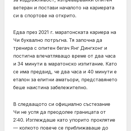
ветеран и постави началото на кариерата
си в спортове на открито.
Едва през 2021 г. маратонската кариера на
Чи буквално потръгна. Тя започна да
тренира с опитен бегач Янг Дингхонг и
постигна впечатляващо време от два часа
и 34 минути в маратонско изпитание. Като
се има предвид, че два часа и 40 минути е
еталон за елитни аматьори, представянето
беше наистина забележително.
В следващото си официално състезание
Чи не успя да преодолее границата от
2:40. Изглеждаше като упорито проклятие
— колкото повече се приближаваше до