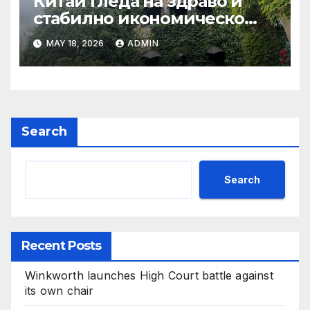
Китай гледа на здраво и
стабилно икономическо
сътрудничество със САЩ
MAY 18, 2026
ADMIN
Search
Search
Recent Posts
Winkworth launches High Court battle against
its own chair