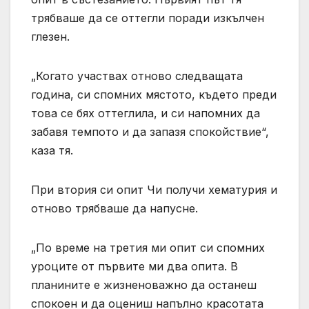
трябваше да се оттегли поради изкълчен
глезен.
„Когато участвах отново следващата
година, си спомних мястото, където преди
това се бях оттеглила, и си напомних да
забавя темпото и да запазя спокойствие“,
каза тя.
При втория си опит Чи получи хематурия и
отново трябваше да напусне.
„По време на третия ми опит си спомних
уроците от първите ми два опита. В
планините е жизненоважно да останеш
спокоен и да оцениш напълно красотата