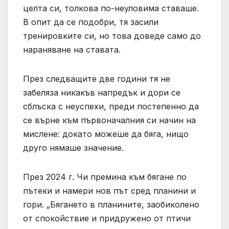
целта си, толкова по-неуловима ставаше.
В опит да се подобри, тя засили
тренировките си, но това доведе само до
нараняване на ставата.
През следващите две години тя не
забеляза никакъв напредък и дори се
сблъска с неуспехи, преди постепенно да
се върне към първоначалния си начин на
мислене: докато можеше да бяга, нищо
друго нямаше значение.
През 2024 г. Чи премина към бягане по
пътеки и намери нов път сред планини и
гори. „Бягането в планините, заобиколено
от спокойствие и придружено от птичи