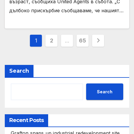
възраст, съобщиха United Agents в събота. „С
дълбоко прискърбие съобщаваме, че нашият…
Posts
1
2
…
65
pagination
Search
Search
Recent Posts
Grafton snaps up industrial redevelopment site