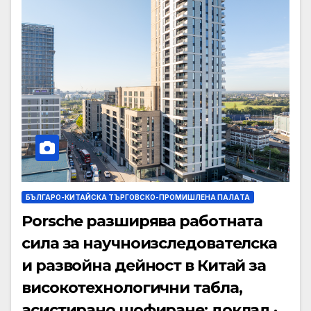
БЪЛГАРО-КИТАЙСКА ТЪРГОВСКО-ПРОМИШЛЕНА ПАЛAТА
Porsche разширява работната
сила за научноизследователска
и развойна дейност в Китай за
високотехнологични табла,
асистирано шофиране: доклад ·