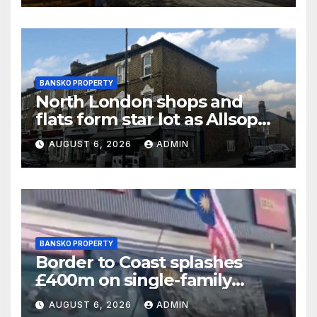
BANSKO PROPERTY
North London shops and
flats form star lot as Allsop
raises £50m at July resi sale
AUGUST 6, 2026
ADMIN
BANSKO PROPERTY
Border to Coast splashes
£400m on single-family
housing portfolio
AUGUST 6, 2026
ADMIN