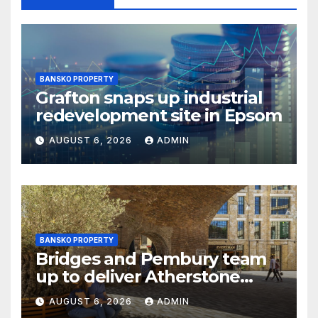
BANSKO PROPERTY
Grafton snaps up industrial
redevelopment site in Epsom
AUGUST 6, 2026
ADMIN
BANSKO PROPERTY
Bridges and Pembury team
up to deliver Atherstone
warehousing development
AUGUST 6, 2026
ADMIN