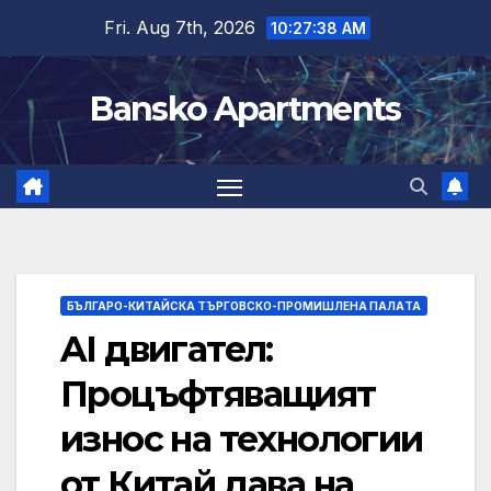
Skip
Fri. Aug 7th, 2026
10:27:38 AM
to
content
Bansko Apartments
БЪЛГАРО-КИТАЙСКА ТЪРГОВСКО-ПРОМИШЛЕНА ПАЛAТА
AI двигател:
Процъфтяващият
износ на технологии
от Китай дава на