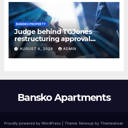
BANSKO PROPERTY
Judge behind TGJones
restructuring approval
expresses frustration at
AUGUST 6, 2026
ADMIN
rushed process
Bansko Apartments
Proudly powered by WordPress
|
Theme:
Newsup
by
Themeansar
.