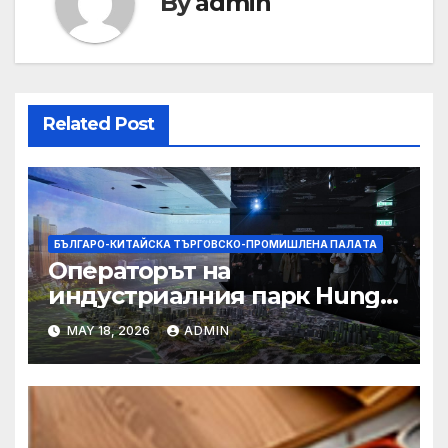
By
admin
Related Post
БЪЛГАРО-КИТАЙСКА ТЪРГОВСКО-ПРОМИШЛЕНА ПАЛAТА
Операторът на
индустриалния парк Hung
Shui Kiu разглежда
MAY 18, 2026
ADMIN
издаването на облигации,
намаляване на данъците за
фирмите