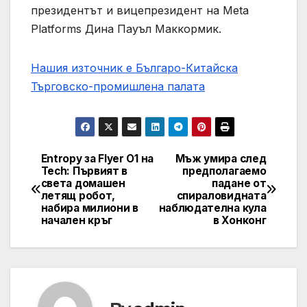
президентът и вицепрезидент на Meta
Platforms Дина Пауъл Маккормик.
Нашия източник е Българо-Китайска
Търговско-промишлена палaта
Entropy за Flyer O1 на
Мъж умира след
Post
Tech: Първият в
предполагаемо
света домашен
падане от
navigation
летящ робот,
спираловидната
набира милиони в
наблюдателна кула
начален кръг
в Хонконг