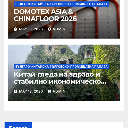
БЪЛГАРО-КИТАЙСКА ТЪРГОВСКО-ПРОМИШЛЕНА ПАЛAТА
DOMOTEX ASIA &
CHINAFLOOR 2026
MAY 18, 2026
ADMIN
БЪЛГАРО-КИТАЙСКА ТЪРГОВСКО-ПРОМИШЛЕНА ПАЛAТА
Китай гледа на здраво и
стабилно икономическо
сътрудничество със САЩ
MAY 18, 2026
ADMIN
Search