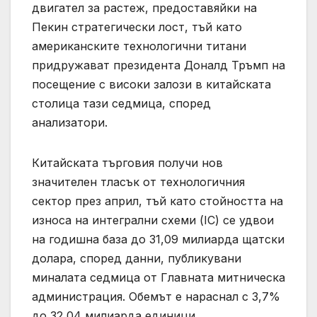
двигател за растеж, предоставяйки на
Пекин стратегически лост, тъй като
американските технологични титани
придружават президента Доналд Тръмп на
посещение с високи залози в китайската
столица тази седмица, според
анализатори.
Китайската търговия получи нов
значителен тласък от технологичния
сектор през април, тъй като стойността на
износа на интегрални схеми (IC) се удвои
на годишна база до 31,09 милиарда щатски
долара, според данни, публикувани
миналата седмица от Главната митническа
администрация. Обемът е нараснал с 3,7%
до 32,04 милиарда единици.