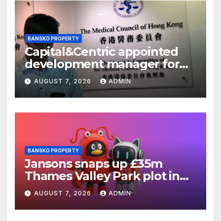
BANSKO PROPERTY
Capital&Centric appointed
development manager for
Ipswich regen scheme
AUGUST 7, 2026
ADMIN
BANSKO PROPERTY
Jansons snaps up £35m
Thames Valley Park plot in
Reading
AUGUST 7, 2026
ADMIN