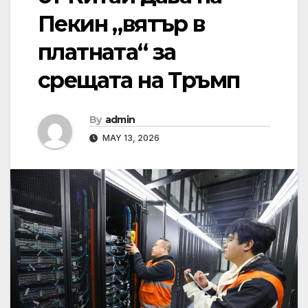
Пекин „вятър в
платната“ за
срещата на Тръмп
By
admin
MAY 13, 2026