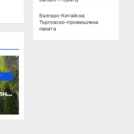
Българо-Китайска
Търговско-промишлена
палaта
-
лно
о