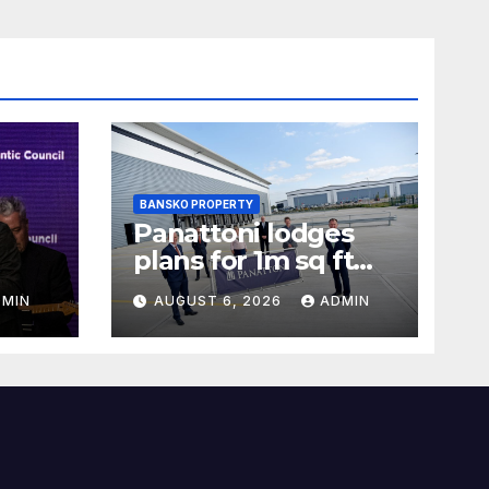
BANSKO PROPERTY
Panattoni lodges
plans for 1m sq ft
Maidstone I&L
DMIN
AUGUST 6, 2026
ADMIN
and
development