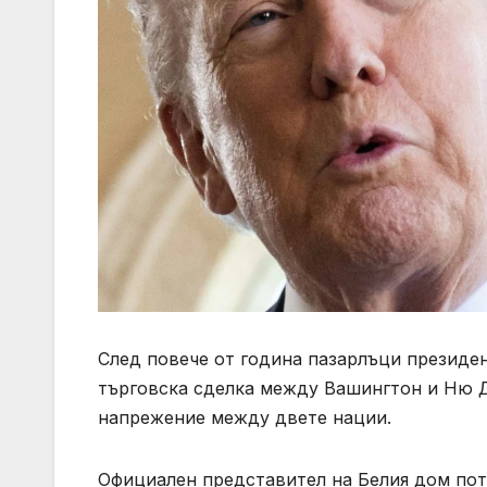
След повече от година пазарлъци президе
търговска сделка между Вашингтон и Ню Д
напрежение между двете нации.
Официален представител на Белия дом потв