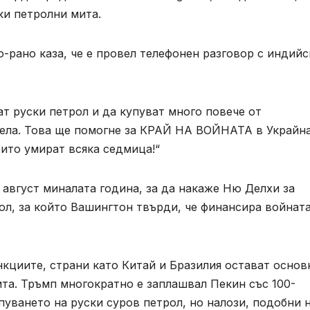
ки петролни мита.
-рано каза, че е провел телефонен разговор с индийс
ват руски петрол и да купуват много повече от
ела. Това ще помогне за КРАЙ НА ВОЙНАТА в Украйна
оито умират всяка седмица!“
 август миналата година, за да накаже Ню Делхи за
ол, за който Вашингтон твърди, че финансира войната
нкциите, страни като Китай и Бразилия остават основ
ита. Тръмп многократно е заплашвал Пекин със 100-
уването на руски суров петрол, но налози, подобни 