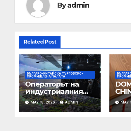
By
admin
Related Post
БЪЛГАРО-КИТАЙСКА ТЪРГОВСКО-
БЪЛГАР
ПРОМИШЛЕНА ПАЛAТА
ПРОМИШ
Операторът на
DOM
индустриалния
CHI
парк Hung Shui Kiu
MAY 18, 2026
ADMIN
MAY 1
разглежда
издаването на
облигации,
намаляване на