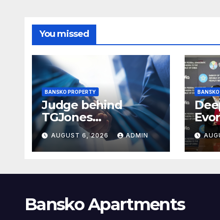
данъците за
фирмите
You missed
BANSKO PROPERTY
BANSKO
Judge behind
Deep
TGJones
Evor
restructuring
Met
AUGUST 6, 2026
ADMIN
AUG
approval expresses
frustration at
rushed process
Bansko Apartments