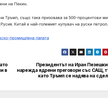
ени на Пекин.
на Тръмп, също така призовава за 500-процентови ми
Русия. Китай е най-големият купувач на руски петрол.
овско-промишлена палaта
като
Президентът на Иран Пезешки
и в
нарежда ядрени преговори със САЩ, т
като Тръмп се надява на сде