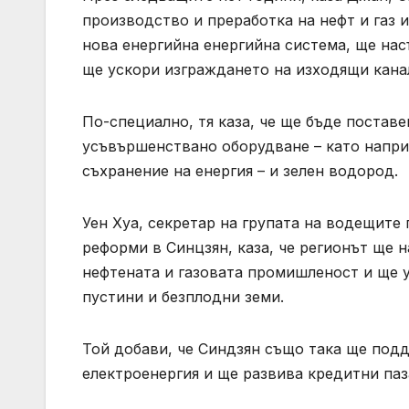
производство и преработка на нефт и газ 
нова енергийна енергийна система, ще нас
ще ускори изграждането на изходящи канал
По-специално, тя каза, че ще бъде постав
усъвършенствано оборудване – като напри
съхранение на енергия – и зелен водород.
Уен Хуа, секретар на групата на водещите
реформи в Синцзян, каза, че регионът ще 
нефтената и газовата промишленост и ще у
пустини и безплодни земи.
Той добави, че Синдзян също така ще подд
електроенергия и ще развива кредитни паз