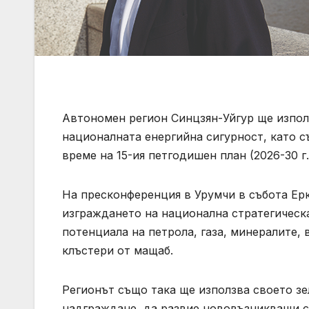
Автономен регион Синцзян-Уйгур ще използ
националната енергийна сигурност, като с
време на 15-ия петгодишен план (2026-30 г.
На пресконференция в Урумчи в събота Ерки
изграждането на национална стратегическа
потенциала на петрола, газа, минералите,
клъстери от мащаб.
Регионът също така ще използва своето зе
надграждане, да развие нововъзникващи с