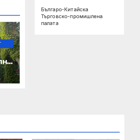
Българо-Китайска
Търговско-промишлена
палaта
-
лно
о