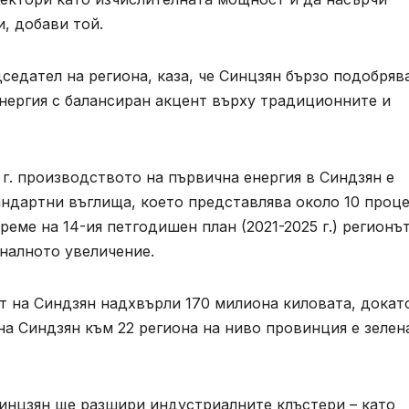
, добави той.
едател на региона, каза, че Синцзян бързо подобряв
нергия с балансиран акцент върху традиционните и
 г. производството на първична енергия в Синдзян е
андартни въглища, което представлява около 10 проц
еме на 14-ия петгодишен план (2021-2025 г.) регионът
налното увеличение.
т на Синдзян надхвърли 170 милиона киловата, докат
на Синдзян към 22 региона на ниво провинция е зелен
Синцзян ще разшири индустриалните клъстери – като