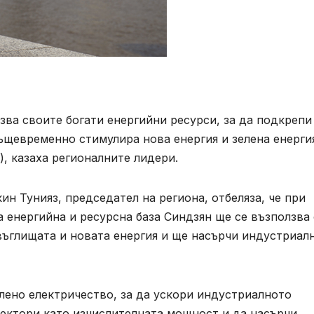
ва своите богати енергийни ресурси, за да подкрепи
ъщевременно стимулира нова енергия и зелена енерги
), казаха регионалните лидери.
н Тунияз, председател на региона, отбеляза, че при
 енергийна и ресурсна база Синдзян ще се възползва
 въглищата и новата енергия и ще насърчи индустриал
лено електричество, за да ускори индустриалното
ектори като изчислителната мощност и да насърчи