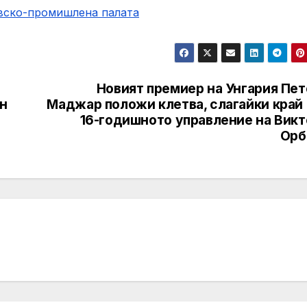
овско-промишлена палaта
Новият премиер на Унгария Пет
н
Маджар положи клетва, слагайки край 
16-годишното управление на Викт
Орб