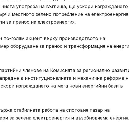
и чиста употреба на въглища, ще ускори изграждането
ърчи местното зелено потребление на електроенергия
и за пренос на електроенергия.
ен по-голям акцент върху производството на
мер оборудване за пренос и трансформация на енерги
 партийни членове на Комисията за регионално развит
напредне в институционалната и механична реформа н
скори изграждането на мега нови енергийни бази в
ържа стабилната работа на спотовия пазар на
ари за зелена електроенергия и възобновяема енергия