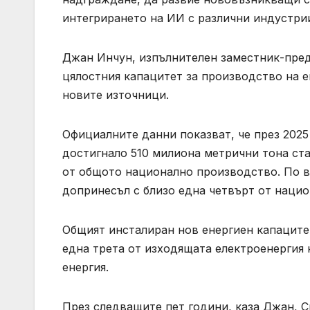
интегрирането на ИИ с различни индустрии
Джан Инчун, изпълнителен заместник-предс
цялостния капацитет за производство на е
новите източници.
Официалните данни показват, че през 2025
достигнало 510 милиона метрични тона ст
от общото национално производство. По вр
допринесъл с близо една четвърт от нацио
Общият инсталиран нов енергиен капаците
една трета от изходящата електроенергия 
енергия.
През следващите пет години, каза Джан, 