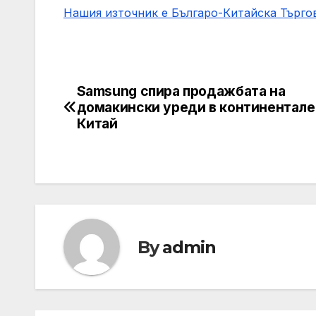
Нашия източник е Българо-Китайска Търг
Samsung спира продажбата на
Post
домакински уреди в континентале
navigation
Китай
By
admin