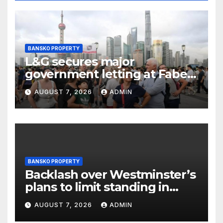
BANSKO PROPERTY
L&G secures major
government letting at Faber
offices in Sunderland
AUGUST 7, 2026
ADMIN
BANSKO PROPERTY
Backlash over Westminster’s
plans to limit standing in
Soho and West End pubs
AUGUST 7, 2026
ADMIN