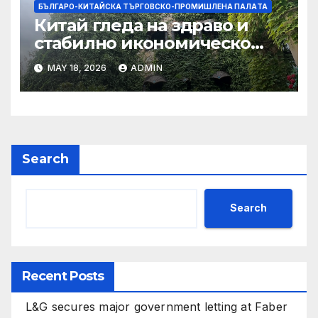
БЪЛГАРО-КИТАЙСКА ТЪРГОВСКО-ПРОМИШЛЕНА ПАЛAТА
Китай гледа на здраво и
стабилно икономическо
сътрудничество със САЩ
MAY 18, 2026
ADMIN
Search
Search
Recent Posts
L&G secures major government letting at Faber