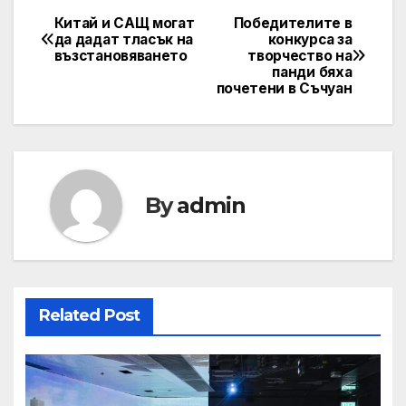
Китай и САЩ могат
Победителите в
Post
да дадат тласък на
конкурса за
възстановяването
творчество на
navigation
панди бяха
почетени в Съчуан
By
admin
Related Post