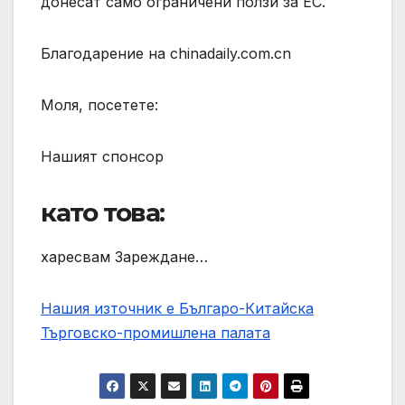
донесат само ограничени ползи за ЕС.
Благодарение на chinadaily.com.cn
Моля, посетете:
Нашият спонсор
като това:
харесвам Зареждане…
Нашия източник е Българо-Китайска
Търговско-промишлена палaта