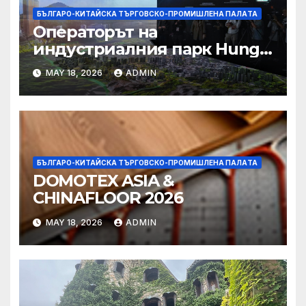
БЪЛГАРО-КИТАЙСКА ТЪРГОВСКО-ПРОМИШЛЕНА ПАЛAТА
Операторът на
индустриалния парк Hung
Shui Kiu разглежда
MAY 18, 2026
ADMIN
издаването на облигации,
намаляване на данъците за
фирмите
БЪЛГАРО-КИТАЙСКА ТЪРГОВСКО-ПРОМИШЛЕНА ПАЛAТА
DOMOTEX ASIA &
CHINAFLOOR 2026
MAY 18, 2026
ADMIN