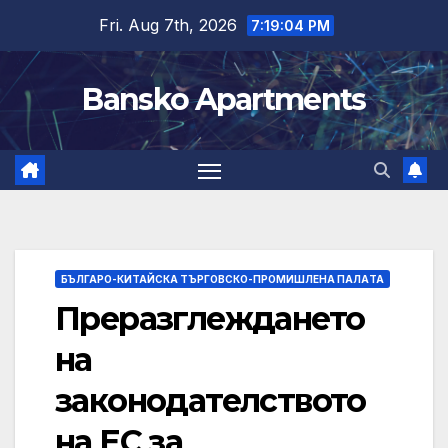
Skip
Fri. Aug 7th, 2026
7:19:05 PM
to
content
Bansko Apartments
БЪЛГАРО-КИТАЙСКА ТЪРГОВСКО-ПРОМИШЛЕНА ПАЛAТА
Преразглеждането
на
законодателството
на ЕС за