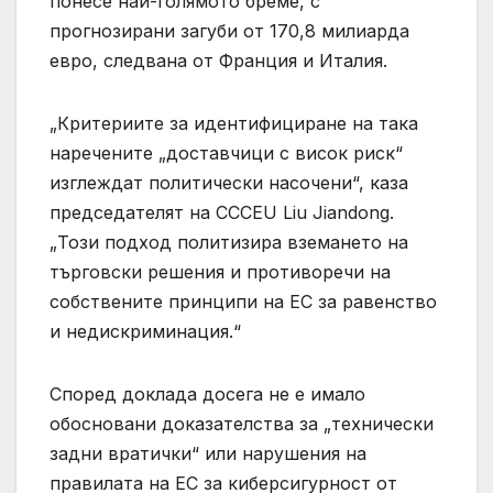
понесе най-голямото бреме, с
прогнозирани загуби от 170,8 милиарда
евро, следвана от Франция и Италия.
„Критериите за идентифициране на така
наречените „доставчици с висок риск“
изглеждат политически насочени“, каза
председателят на CCCEU Liu Jiandong.
„Този ​​подход политизира вземането на
търговски решения и противоречи на
собствените принципи на ЕС за равенство
и недискриминация.“
Според доклада досега не е имало
обосновани доказателства за „технически
задни вратички“ или нарушения на
правилата на ЕС за киберсигурност от