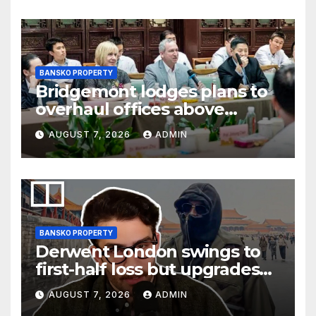
BANSKO PROPERTY
Bridgemont lodges plans to
overhaul offices above
London’s Charing Cross
AUGUST 7, 2026
ADMIN
BANSKO PROPERTY
Derwent London swings to
first-half loss but upgrades
earnings guidance
AUGUST 7, 2026
ADMIN