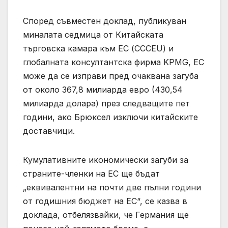
Според съвместен доклад, публикуван
миналата седмица от Китайската
търговска камара към ЕС (CCCEU) и
глобалната консултантска фирма KPMG, ЕС
може да се изправи пред очаквана загуба
от около 367,8 милиарда евро (430,54
милиарда долара) през следващите пет
години, ако Брюксел изключи китайските
доставчици.
Кумулативните икономически загуби за
страните-членки на ЕС ще бъдат
„еквивалентни на почти две пълни години
от годишния бюджет на ЕС“, се казва в
доклада, отбелязвайки, че Германия ще