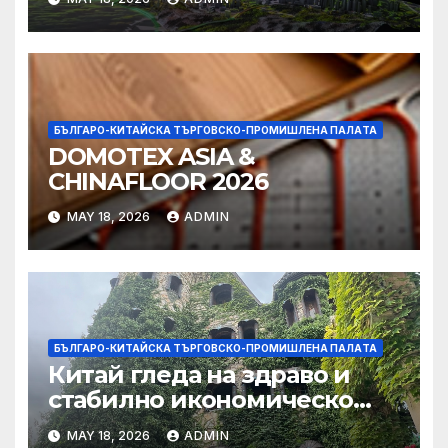
издаването на облигации,
намаляване на данъците за
фирмите
БЪЛГАРО-КИТАЙСКА ТЪРГОВСКО-ПРОМИШЛЕНА ПАЛAТА
DOMOTEX ASIA &
CHINAFLOOR 2026
MAY 18, 2026
ADMIN
БЪЛГАРО-КИТАЙСКА ТЪРГОВСКО-ПРОМИШЛЕНА ПАЛAТА
Китай гледа на здраво и
стабилно икономическо
сътрудничество със САЩ
MAY 18, 2026
ADMIN