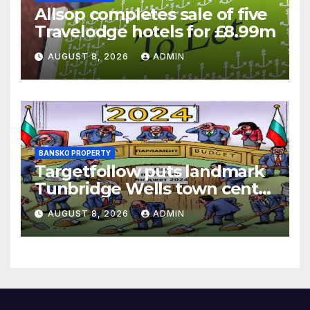
Allsop completes sale of five
Travelodge hotels for £8.99m
AUGUST 8, 2026
ADMIN
BANSKO PROPERTY
Targetfollow puts landmark
Tunbridge Wells town centre
estate up for sale
AUGUST 8, 2026
ADMIN