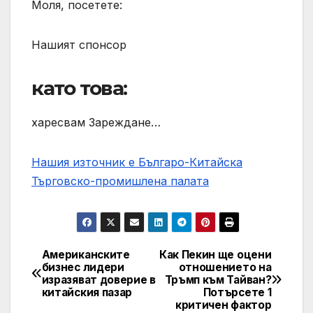
Моля, посетете:
Нашият спонсор
като това:
харесвам Зареждане…
Нашия източник е Българо-Китайска
Търговско-промишлена палaта
Американските
Как Пекин ще оцени
Post
бизнес лидери
отношението на
изразяват доверие в
Тръмп към Тайван?
navigation
китайския пазар
Потърсете 1
критичен фактор