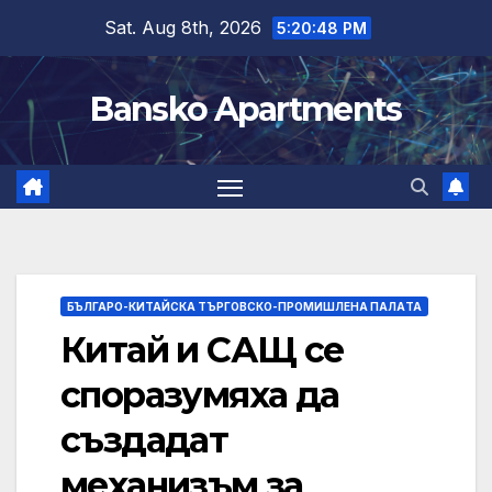
Skip
Sat. Aug 8th, 2026
5:20:49 PM
to
content
Bansko Apartments
БЪЛГАРО-КИТАЙСКА ТЪРГОВСКО-ПРОМИШЛЕНА ПАЛAТА
Китай и САЩ се
споразумяха да
създадат
механизъм за