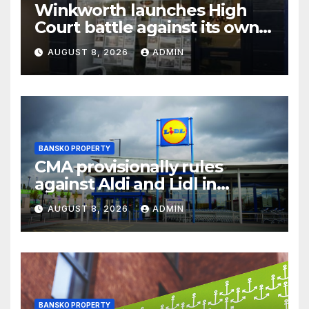
Winkworth launches High
Court battle against its own
chair
AUGUST 8, 2026
ADMIN
BANSKO PROPERTY
CMA provisionally rules
against Aldi and Lidl in
supermarket regulatory
AUGUST 8, 2026
ADMIN
battle
BANSKO PROPERTY