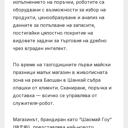
изпълнението на поръчки, роботите са
оборудвани с възможности за избор на
продукти, ценообразуване и анализ на
данните за попълване на запасите,
постигайки цялостно покритие на
видовете задачи за търговия на дребно
чрез вграден интелект.
По време на тазгодишните първи майски
празници малък магазин в живописната
зона на река Баошан в Шанхай събра
опашки от клиенти. Сканиране, поръчка и
доставка — всичко се управлява от
служителя-робот.
Магазинът, брандиран като “Шаомай Гоу”
(烧卖购), представлява най-новото