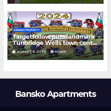
BANSKO PROPERTY
Targetfollow puts landmark
Tunbridge Wells town centre
estate up for sale
AUGUST 8, 2026
ADMIN
Bansko Apartments