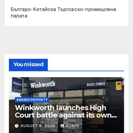
Българо-Китайска Търговско-промишлена
палaта
You missed
BANSKO PROPERTY
Winkworth launches High
Court battle against its own
chair
AUGUST 8, 2026
ADMIN