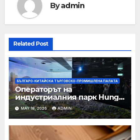
By
admin
Related Post
БЪЛГАРО-КИТАЙСКА ТЪРГОВСКО-ПРОМИШЛЕНА ПАЛAТА
Операторът на
индустриалния парк Hung
Shui Kiu разглежда
MAY 18, 2026
ADMIN
издаването на облигации,
намаляване на данъците за
фирмите