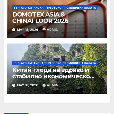
БЪЛГАРО-КИТАЙСКА ТЪРГОВСКО-ПРОМИШЛЕНА ПАЛAТА
DOMOTEX ASIA &
CHINAFLOOR 2026
MAY 18, 2026
ADMIN
БЪЛГАРО-КИТАЙСКА ТЪРГОВСКО-ПРОМИШЛЕНА ПАЛAТА
Китай гледа на здраво и
стабилно икономическо
сътрудничество със САЩ
MAY 18, 2026
ADMIN