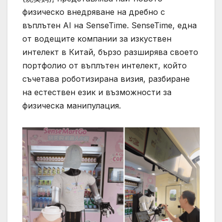
физическо внедряване на дребно с
въплътен AI на SenseTime. SenseTime, една
от водещите компании за изкуствен
интелект в Китай, бързо разширява своето
портфолио от въплътен интелект, който
съчетава роботизирана визия, разбиране
на естествен език и възможности за
физическа манипулация.