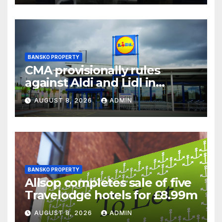
BANSKO PROPERTY
CMA provisionally rules
against Aldi and Lidl in
supermarket regulatory
AUGUST 8, 2026
ADMIN
battle
BANSKO PROPERTY
Allsop completes sale of five
Travelodge hotels for £8.99m
AUGUST 8, 2026
ADMIN