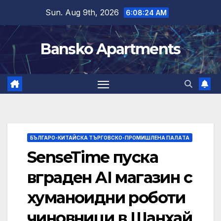
Skip
Sun. Aug 9th, 2026
6:08:25 AM
to
content
Bansko Apartments
БЪЛГАРО-КИТАЙСКА ТЪРГОВСКО-ПРОМИШЛЕНА ПАЛAТА
SenseTime пуска
вграден AI магазин с
хуманоидни роботи
чиновници в Шанхай