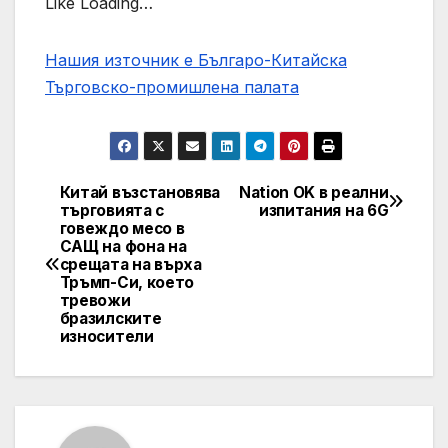
Like Loading…
Нашия източник е Българо-Китайска
Търговско-промишлена палaта
Китай възстановява
Nation OK в реални
Post
търговията с
изпитания на 6G
говеждо месо в
navigation
САЩ на фона на
срещата на върха
Тръмп-Си, което
тревожи
бразилските
износители