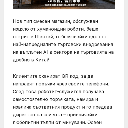
Нов тип смесен магазин, обслужван
изцяло от хуманоидни роботи, беше
открит в Шанхай, отбелязвайки едно от
най-напредналите търговски внедрявания
на въплътен AI в сектора на търговията на
дребно в Китай.
Клиентите сканират QR код, за да
направят поръчки чрез своите телефони.
След това роботът-служител получава
самостоятелно поръчката, намира и
извлича съответния продукт и го предава
директно на клиента – привличайки
любопитни тълпи от минувачи. Освен