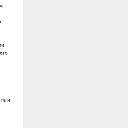
за
а
ли
нето
та и