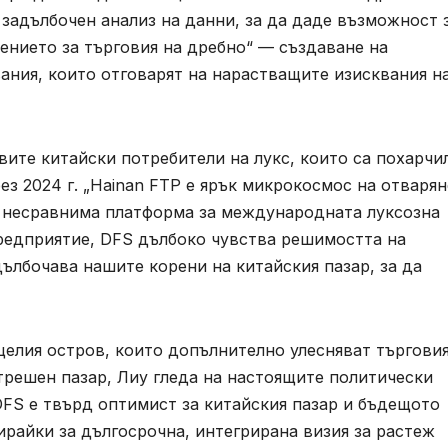
 задълбочен анализ на данни, за да даде възможност 
ението за търговия на дребно“ — създаване на
ания, които отговарят на нарастващите изисквания н
ите китайски потребители на лукс, които са похарчи
ез 2024 г. „Hainan FTP е ярък микрокосмос на отваря
и несравнима платформа за международната луксозна
предприятие, DFS дълбоко чувства решимостта на
ълбочава нашите корени на китайския пазар, за да
елия остров, които допълнително улесняват търговия
трешен пазар, Лиу гледа на настоящите политически
DFS е твърд оптимист за китайския пазар и бъдещото
зирайки за дългосрочна, интегрирана визия за растеж