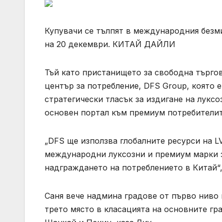
Купувачи се тълпят в международния безми
на 20 декември. КИТАЙ ДАЙЛИ
Тъй като пристанището за свободна търго
център за потребление, DFS Group, която 
стратегически тласък за издигане на луксо
основен портал към премиум потребителит
„DFS ще използва глобалните ресурси на L
международни луксозни и премиум марки з
надграждането на потреблението в Китай“,
Саня вече надмина градове от първо ниво 
трето място в класацията на основните гра