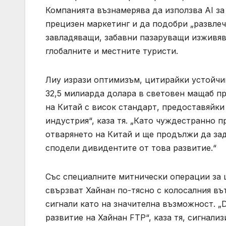
Компанията възнамерява да използва AI за
прецизен маркетинг и да подобри „развлеч
завладяващи, забавни пазаруващи изживяв
глобалните и местните туристи.
Лиу изрази оптимизъм, цитирайки устойчив
32,5 милиарда долара в световен мащаб пр
на Китай с висок стандарт, предоставяйк
индустрия“, каза тя. „Като чуждестранно 
отварянето на Китай и ще продължи да зад
сподели дивидентите от това развитие.“
Със специалните митнически операции за ц
свързват Хайнан по-тясно с колосалния въ
сигнали като на значителна възможност. „
развитие на Хайнан FTP“, каза тя, сигнали