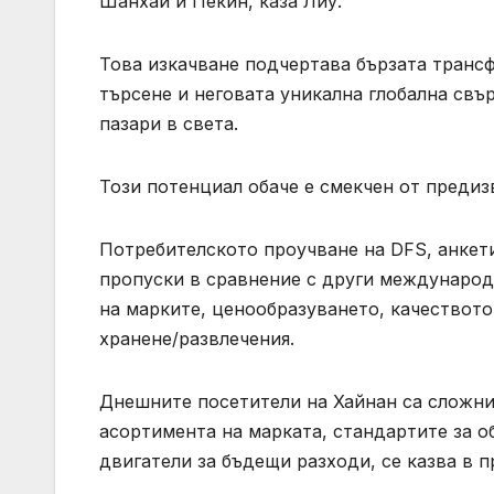
Шанхай и Пекин, каза Лиу.
Това изкачване подчертава бързата транс
търсене и неговата уникална глобална свъ
пазари в света.
Този потенциал обаче е смекчен от предиз
Потребителското проучване на DFS, анкет
пропуски в сравнение с други международ
на марките, ценообразуването, качеството
хранене/развлечения.
Днешните посетители на Хайнан са сложни
асортимента на марката, стандартите за о
двигатели за бъдещи разходи, се казва в п