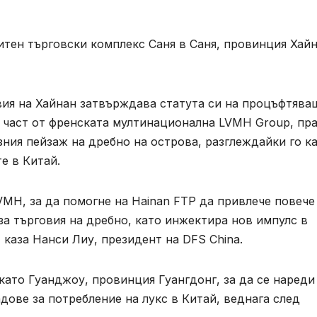
тен търговски комплекс Саня в Саня, провинция Хайн
вия на Хайнан затвърждава статута си на процъфтява
е част от френската мултинационална LVMH Group, пр
зния пейзаж на дребно на острова, разглеждайки го к
е в Китай.
VMH, за да помогне на Hainan FTP да привлече повече
а търговия на дребно, като инжектира нов импулс в
 каза Нанси Лиу, президент на DFS China.
като Гуанджоу, провинция Гуангдонг, за да се нареди
дове за потребление на лукс в Китай, веднага след