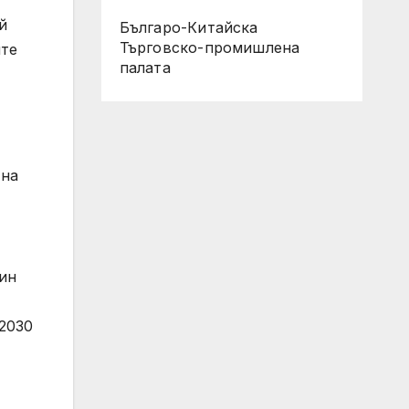
й
Българо-Китайска
Търговско-промишлена
ите
палaта
 на
ин
 2030