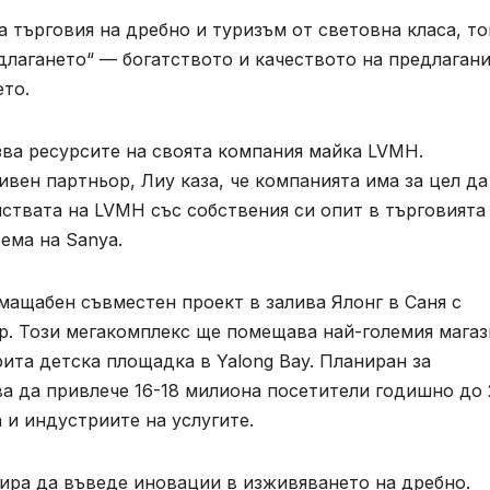
а търговия на дребно и туризъм от световна класа, то
длагането“ — богатството и качеството на предлаган
ето.
зва ресурсите на своята компания майка LVMH.
ен партньор, Лиу каза, че компанията има за цел да
ствата на LVMH със собствения си опит в търговията
ема на Sanya.
мащабен съвместен проект в залива Ялонг в Саня с
p. Този мегакомплекс ще помещава най-големия магаз
рита детска площадка в Yalong Bay. Планиран за
ква да привлече 16-18 милиона посетители годишно до
 и индустриите на услугите.
ира да въведе иновации в изживяването на дребно.