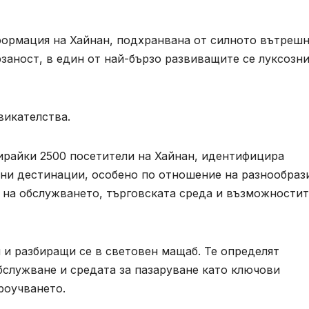
формация на Хайнан, подхранвана от силното вътреш
рзаност, в един от най-бързо развиващите се луксозн
викателства.
ирайки 2500 посетители на Хайнан, идентифицира
ни дестинации, особено по отношение на разнообраз
 на обслужването, търговската среда и възможностит
 и разбиращи се в световен мащаб. Те определят
бслужване и средата за пазаруване като ключови
роучването.