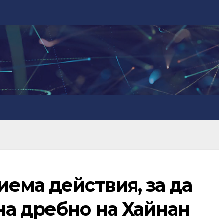
ема действия, за да
на дребно на Хайнан