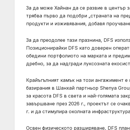
За да може Хайнан да се развие в център з
трябва първо да подобри „страната на пре
продукти и изживявания, добавя проучван
За да преодолее тази празнина, DFS изпол
Позиционирайки DFS като доверен оператив
обедини портфолиото на марката и предим
дребно, за да надгради луксозната екосист
Крайъгълният камък на този ангажимент е 
базирания в Шанхай партньор Shenya Grou
за красота DFS в света и най-голямата зак
завършване през 2026 г., проектът се оча
г. и да стимулира околната инфраструктура
Освен физическото разширяване, DFS план