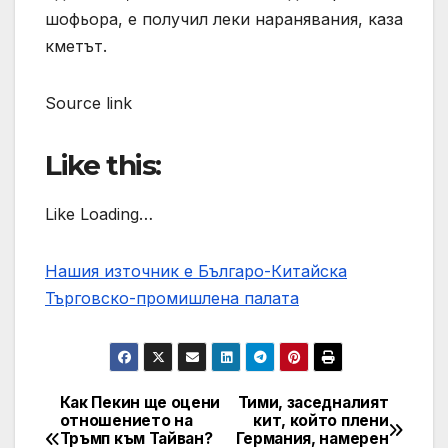
шофьора, е получил леки наранявания, каза
кметът.
Source link
Like this:
Like Loading…
Нашия източник е Българо-Китайска
Търговско-промишлена палaта
Как Пекин ще оцени
Тими, заседналият
Post
отношението на
кит, който плени
Тръмп към Тайван?
Германия, намерен