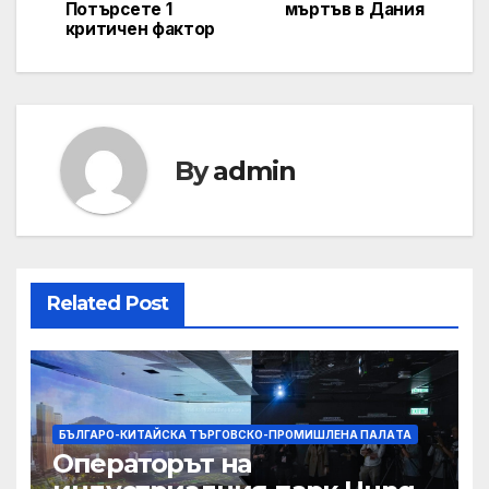
navigation
Потърсете 1
мъртъв в Дания
критичен фактор
By
admin
Related Post
БЪЛГАРО-КИТАЙСКА ТЪРГОВСКО-ПРОМИШЛЕНА ПАЛAТА
Операторът на