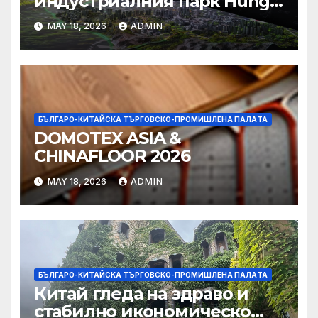
индустриалния парк Hung
Shui Kiu разглежда
MAY 18, 2026
ADMIN
издаването на облигации,
намаляване на данъците за
фирмите
БЪЛГАРО-КИТАЙСКА ТЪРГОВСКО-ПРОМИШЛЕНА ПАЛAТА
DOMOTEX ASIA &
CHINAFLOOR 2026
MAY 18, 2026
ADMIN
БЪЛГАРО-КИТАЙСКА ТЪРГОВСКО-ПРОМИШЛЕНА ПАЛAТА
Китай гледа на здраво и
стабилно икономическо