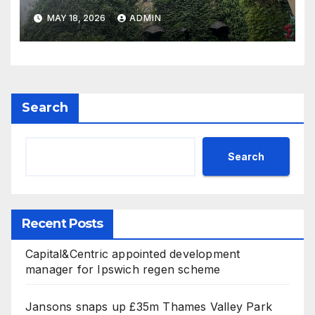
сътрудничество със САЩ
MAY 18, 2026
ADMIN
Search
Search
Recent Posts
Capital&Centric appointed development
manager for Ipswich regen scheme
Jansons snaps up £35m Thames Valley Park