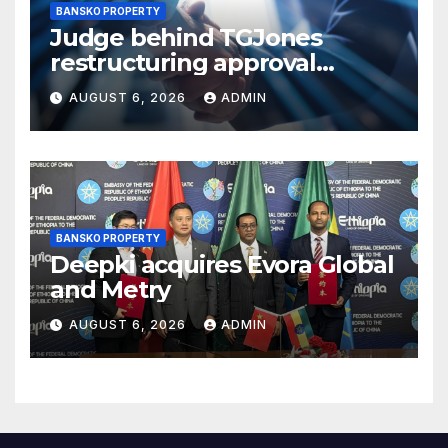
BANSKO PROPERTY
Judge behind TGJones
restructuring approval
expresses frustration at
AUGUST 6, 2026
ADMIN
rushed process
BANSKO PROPERTY
Deepki acquires Evora Global
and Metry
AUGUST 6, 2026
ADMIN