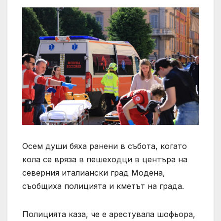
Осем души бяха ранени в събота, когато
кола се вряза в пешеходци в центъра на
северния италиански град Модена,
съобщиха полицията и кметът на града.
Полицията каза, че е арестувала шофьора,