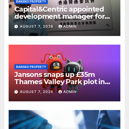
BANSKO PROPERTY
Capital&Centric appointed
development manager for
Ipswich regen scheme
AUGUST 7, 2026
ADMIN
BANSKO PROPERTY
Jansons snaps up £35m
Thames Valley Park plot in
Reading
AUGUST 7, 2026
ADMIN