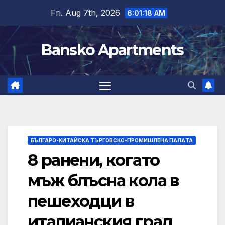
Skip
Fri. Aug 7th, 2026
6:01:19 AM
to
content
Bansko Apartments
БЪЛГАРО-КИТАЙСКА ТЪРГОВСКО-ПРОМИШЛЕНА ПАЛAТА
8 ранени, когато
мъж блъсна кола в
пешеходци в
италианския град