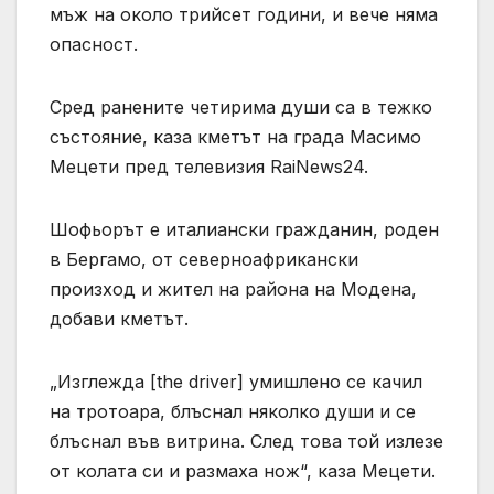
мъж на около трийсет години, и вече няма
опасност.
Сред ранените четирима души са в тежко
състояние, каза кметът на града Масимо
Мецети пред телевизия RaiNews24.
Шофьорът е италиански гражданин, роден
в Бергамо, от северноафрикански
произход и жител на района на Модена,
добави кметът.
„Изглежда [the driver] умишлено се качил
на тротоара, блъснал няколко души и се
блъснал във витрина. След това той излезе
от колата си и размаха нож“, каза Мецети.