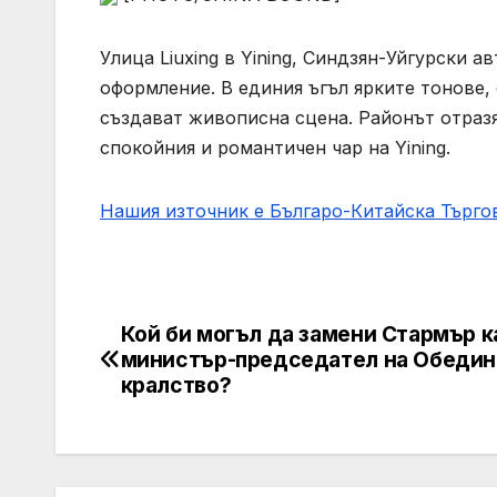
Улица Liuxing в Yining, Синдзян-Уйгурски 
оформление. В единия ъгъл ярките тонове,
създават живописна сцена. Районът отразя
спокойния и романтичен чар на Yining.
Нашия източник е Българо-Китайска Търг
Кой би могъл да замени Стармър к
Post
министър-председател на Обедин
navigation
кралство?