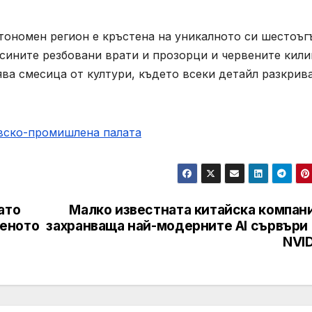
автономен регион е кръстена на уникалното си шестоъг
 сините резбовани врати и прозорци и червените кил
ва смесица от култури, където всеки детайл разкрив
овско-промишлена палaта
ато
Малко известната китайска компани
еното
захранваща най-модерните AI сървъри 
NVID