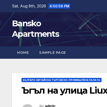
Skip
Sat. Aug 8th, 2026
4:01:01 PM
to
content
Bansko
Apartments
HOME
SAMPLE PAGE
БЪЛГАРО-КИТАЙСКА ТЪРГОВСКО-ПРОМИШЛЕНА ПАЛAТА
Ъгъл на улица Liuxi
By
admin