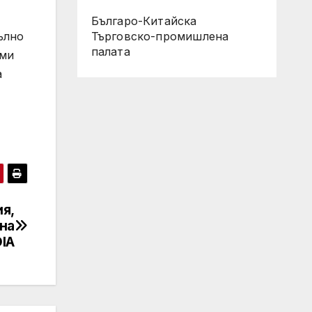
Българо-Китайска
Търговско-промишлена
ълно
палaта
ими
а
я,
на
IA