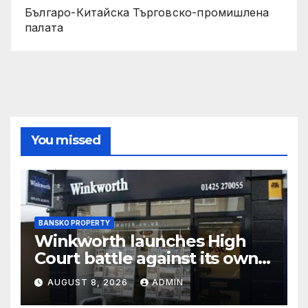
Българо-Китайска Търговско-промишлена
палaта
You missed
BANSKO PROPERTY
Winkworth launches High
Court battle against its own
chair
AUGUST 8, 2026
ADMIN