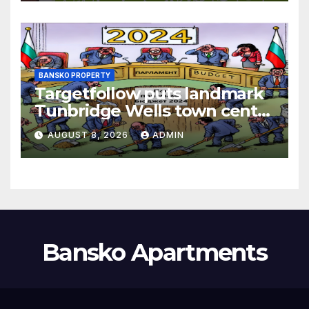
BANSKO PROPERTY
Targetfollow puts landmark
Tunbridge Wells town centre
estate up for sale
AUGUST 8, 2026
ADMIN
Bansko Apartments