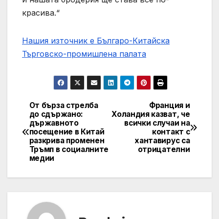
красива.“
Нашия източник е Българо-Китайска
Търговско-промишлена палaта
От бърза стрелба
Франция и
Post
до сдържано:
Холандия казват, че
държавното
всички случаи на
navigation
посещение в Китай
контакт с
разкрива променен
хантавирус са
Тръмп в социалните
отрицателни
медии