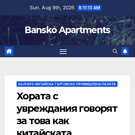
Skip
Sun. Aug 9th, 2026
8:11:14 AM
to
content
Bansko Apartments
БЪЛГАРО-КИТАЙСКА ТЪРГОВСКО-ПРОМИШЛЕНА ПАЛAТА
Хората с
увреждания говорят
за това как
китайската