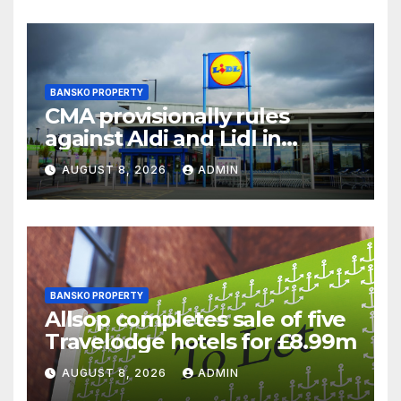
BANSKO PROPERTY
CMA provisionally rules
against Aldi and Lidl in
supermarket regulatory
AUGUST 8, 2026
ADMIN
battle
BANSKO PROPERTY
Allsop completes sale of five
Travelodge hotels for £8.99m
AUGUST 8, 2026
ADMIN