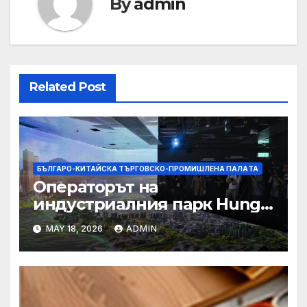
By
admin
Related Post
БЪЛГАРО-КИТАЙСКА ТЪРГОВСКО-ПРОМИШЛЕНА ПАЛAТА
Операторът на
индустриалния парк Hung
Shui Kiu разглежда
MAY 18, 2026
ADMIN
издаването на облигации,
намаляване на данъците за
фирмите