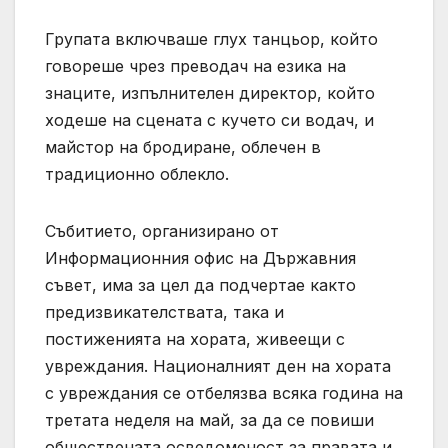
Групата включваше глух танцьор, който
говореше чрез преводач на езика на
знаците, изпълнителен директор, който
ходеше на сцената с кучето си водач, и
майстор на бродиране, облечен в
традиционно облекло.
Събитието, организирано от
Информационния офис на Държавния
съвет, има за цел да подчертае както
предизвикателствата, така и
постиженията на хората, живеещи с
увреждания. Националният ден на хората
с увреждания се отбелязва всяка година на
третата неделя на май, за да се повиши
обществената осведоменост за правата и