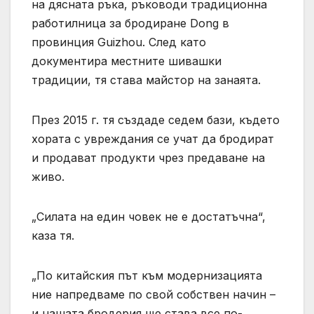
на дясната ръка, ръководи традиционна
работилница за бродиране Dong в
провинция Guizhou. След като
документира местните шивашки
традиции, тя става майстор на занаята.
През 2015 г. тя създаде седем бази, където
хората с увреждания се учат да бродират
и продават продукти чрез предаване на
живо.
„Силата на един човек не е достатъчна“,
каза тя.
„По китайския път към модернизацията
ние напредваме по свой собствен начин –
и нашата бродерия ще става все по-