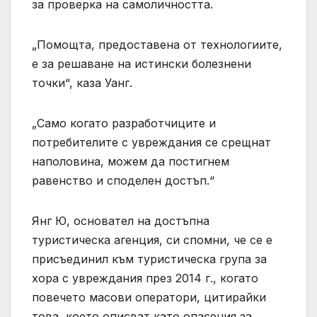
за проверка на самоличността.
„Помощта, предоставена от технологиите,
е за решаване на истински болезнени
точки“, каза Уанг.
„Само когато разработчиците и
потребителите с увреждания се срещнат
наполовина, можем да постигнем
равенство и споделен достъп.“
Янг Ю, основател на достъпна
туристическа агенция, си спомни, че се е
присъединил към туристическа група за
хора с увреждания през 2014 г., когато
повечето масови оператори, цитирайки
това, което описват като опасения за