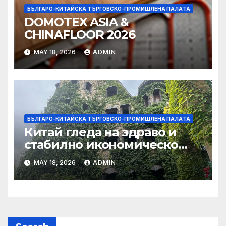
БЪЛГАРО-КИТАЙСКА ТЪРГОВСКО-ПРОМИШЛЕНА ПАЛAТА
DOMOTEX ASIA &
CHINAFLOOR 2026
MAY 18, 2026
ADMIN
БЪЛГАРО-КИТАЙСКА ТЪРГОВСКО-ПРОМИШЛЕНА ПАЛAТА
Китай гледа на здраво и
стабилно икономическо
сътрудничество със САЩ
MAY 18, 2026
ADMIN