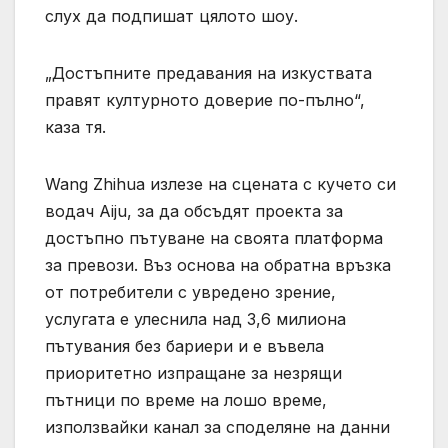
слух да подпишат цялото шоу.
„Достъпните предавания на изкуствата
правят културното доверие по-пълно“,
каза тя.
Wang Zhihua излезе на сцената с кучето си
водач Aiju, за да обсъдят проекта за
достъпно пътуване на своята платформа
за превози. Въз основа на обратна връзка
от потребители с увредено зрение,
услугата е улеснила над 3,6 милиона
пътувания без бариери и е въвела
приоритетно изпращане за незрящи
пътници по време на лошо време,
използвайки канал за споделяне на данни