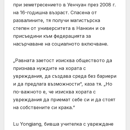
при земетресението в Уенчуан през 2008 г.
на 16-годишна възраст. Спасена от
развалините, тя получи магистърска
степен от университета в Нанкин и се
присъедини към федерацията за
насърчаване на социалното включване.
„Равната заетост изисква обществото да
признава нуждите на хората с
увреждания, да създава среда без бариери
и да предлага възможности“, каза тя. „Но
по-важното е, че изисква хората с
увреждания да приемат себе си и да стоят
на собствените си крака.“
Lu Yongjiang, бивша учителка с увреждане