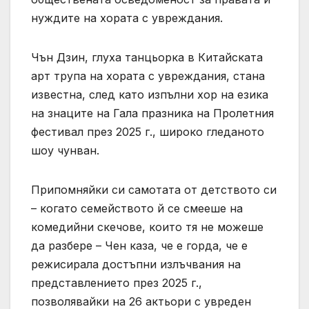
нуждите на хората с увреждания.
Чън Дзин, глуха танцьорка в Китайската
арт трупа на хората с увреждания, стана
известна, след като изпълни хор на езика
на знаците на Гала празника на Пролетния
фестивал през 2025 г., широко гледаното
шоу чунван.
Припомняйки си самотата от детството си
– когато семейството й се смееше на
комедийни скечове, които тя не можеше
да разбере – Чен каза, че е горда, че е
режисирала достъпни излъчвания на
представлението през 2025 г.,
позволявайки на 26 актьори с увреден