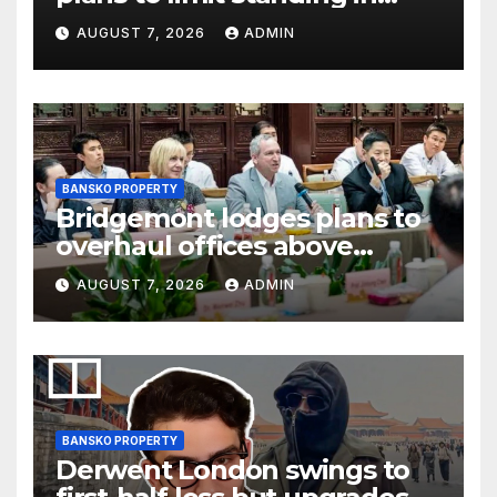
Soho and West End pubs
AUGUST 7, 2026
ADMIN
BANSKO PROPERTY
Bridgemont lodges plans to
overhaul offices above
London’s Charing Cross
AUGUST 7, 2026
ADMIN
BANSKO PROPERTY
Derwent London swings to