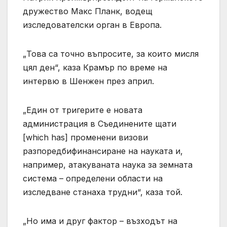
дружество Макс Планк, водещ
изследователски орган в Европа.
„Това са точно въпросите, за които мисля
цял ден“, каза Крамър по време на
интервю в Шенжен през април.
„Един от тригерите е новата
администрация в Съединените щати
[which has] променени визови
разпоредбифинансиране на науката и,
например, атакуваната наука за земната
система – определени области на
изследване станаха трудни“, каза той.
„Но има и друг фактор – възходът на