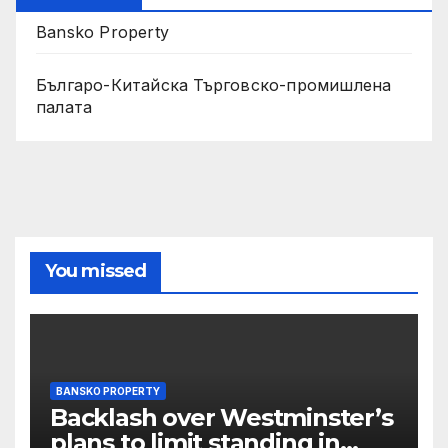
Bansko Property
Българо-Китайска Търговско-промишлена
палaта
You missed
BANSKO PROPERTY
Backlash over Westminster’s
plans to limit standing in