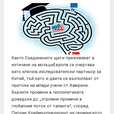
Както Съединените щати преживяват a
изтичане на мозъциЕвропа се очертава
като ключов изследователски партньор за
Китай, тъй като и двете се възползват от
притока на млади учени от Америка.
Бързите промени в геополитиката
доведоха до „огромни промени в
глобалния поток от таланти“, според
Патрик Креймърпрезидент на германското