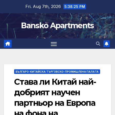
Skip
Fri. Aug 7th, 2026
5:38:25 PM
to
content
Bansko Apartments
БЪЛГАРО-КИТАЙСКА ТЪРГОВСКО-ПРОМИШЛЕНА ПАЛAТА
Става ли Китай най-
добрият научен
партньор на Европа
на фона на