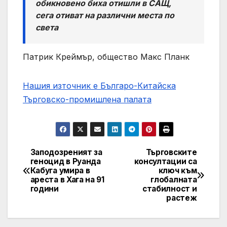
обикновено биха отишли ​​в САЩ,
сега отиват на различни места по
света
Патрик Креймър, общество Макс Планк
Нашия източник е Българо-Китайска
Търговско-промишлена палaта
Заподозреният за
Търговските
Post
геноцид в Руанда
консултации са
Кабуга умира в
ключ към
navigation
ареста в Хага на 91
глобалната
години
стабилност и
растеж