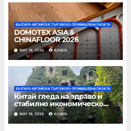
фирмите
БЪЛГАРО-КИТАЙСКА ТЪРГОВСКО-ПРОМИШЛЕНА ПАЛAТА
DOMOTEX ASIA &
CHINAFLOOR 2026
MAY 18, 2026
ADMIN
БЪЛГАРО-КИТАЙСКА ТЪРГОВСКО-ПРОМИШЛЕНА ПАЛAТА
Китай гледа на здраво и
стабилно икономическо
сътрудничество със САЩ
MAY 18, 2026
ADMIN