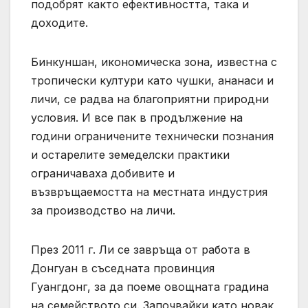
подобрят както ефективността, така и
доходите.
Бинкуншан, икономическа зона, известна с
тропически култури като чушки, ананаси и
личи, се радва на благоприятни природни
условия. И все пак в продължение на
години ограничените технически познания
и остарелите земеделски практики
ограничаваха добивите и
възвръщаемостта на местната индустрия
за производство на личи.
През 2011 г. Ли се завръща от работа в
Донгуан в съседната провинция
Гуангдонг, за да поеме овощната градина
на семейството си. Започвайки като новак,