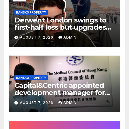
BANSKO PROPERTY
Derwent London swings to
first-half loss but upgrades
earnings guidance
AUGUST 7, 2026
ADMIN
BANSKO PROPERTY
Capital&Centric appointed
development manager for
Ipswich regen scheme
AUGUST 7, 2026
ADMIN