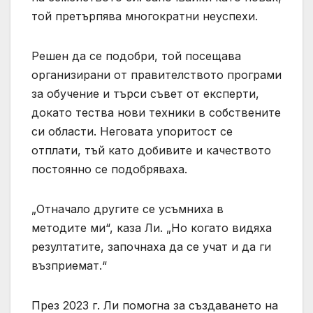
той претърпява многократни неуспехи.
Решен да се подобри, той посещава
организирани от правителството програми
за обучение и търси съвет от експерти,
докато тества нови техники в собствените
си области. Неговата упоритост се
отплати, тъй като добивите и качеството
постоянно се подобряваха.
„Отначало другите се усъмниха в
методите ми“, каза Ли. „Но когато видяха
резултатите, започнаха да се учат и да ги
възприемат.“
През 2023 г. Ли помогна за създаването на