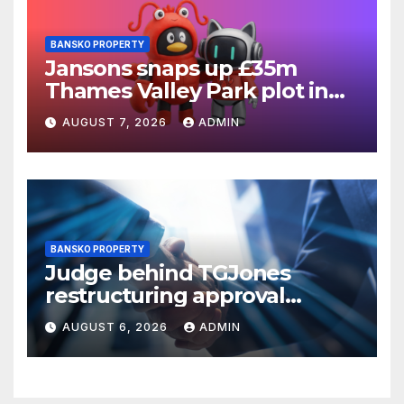
BANSKO PROPERTY
Jansons snaps up £35m
Thames Valley Park plot in
Reading
AUGUST 7, 2026
ADMIN
BANSKO PROPERTY
Judge behind TGJones
restructuring approval
expresses frustration at
AUGUST 6, 2026
ADMIN
rushed process