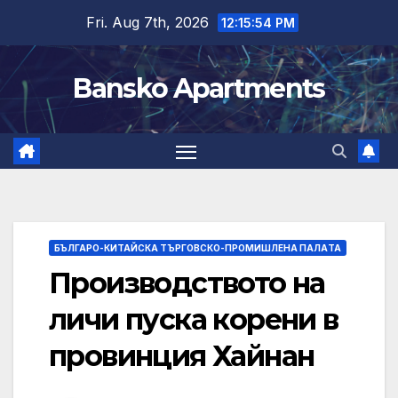
Skip
Fri. Aug 7th, 2026
12:15:55 PM
to
content
Bansko Apartments
БЪЛГАРО-КИТАЙСКА ТЪРГОВСКО-ПРОМИШЛЕНА ПАЛAТА
Производството на
личи пуска корени в
провинция Хайнан