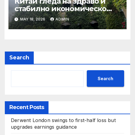
Китай гледа на здраво и
стабилно икономическо
сътрудничество със САЩ
MAY 18, 2026
ADMIN
Search
Search
Recent Posts
Derwent London swings to first-half loss but
upgrades earnings guidance