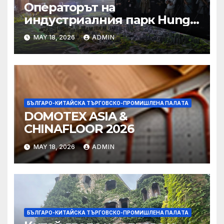
Операторът на
индустриалния парк Hung
Shui Kiu разглежда
MAY 18, 2026
ADMIN
издаването на облигации,
намаляване на данъците за
фирмите
БЪЛГАРО-КИТАЙСКА ТЪРГОВСКО-ПРОМИШЛЕНА ПАЛAТА
DOMOTEX ASIA &
CHINAFLOOR 2026
MAY 18, 2026
ADMIN
БЪЛГАРО-КИТАЙСКА ТЪРГОВСКО-ПРОМИШЛЕНА ПАЛAТА