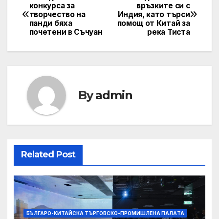
Post
конкурса за
връзките си с
творчество на
Индия, като търси
navigation
панди бяха
помощ от Китай за
почетени в Съчуан
река Тиста
By
admin
Related Post
БЪЛГАРО-КИТАЙСКА ТЪРГОВСКО-ПРОМИШЛЕНА ПАЛAТА