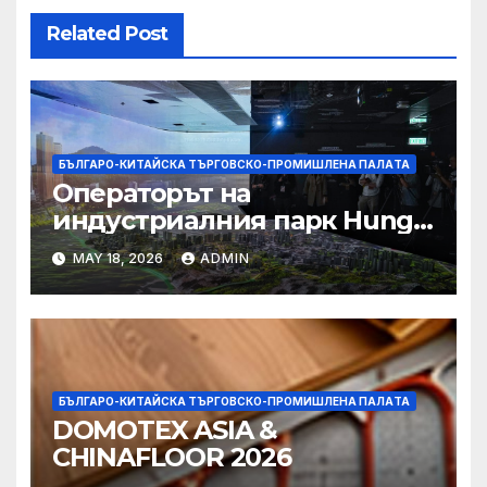
Related Post
БЪЛГАРО-КИТАЙСКА ТЪРГОВСКО-ПРОМИШЛЕНА ПАЛAТА
Операторът на
индустриалния парк Hung
Shui Kiu разглежда
MAY 18, 2026
ADMIN
издаването на облигации,
намаляване на данъците за
фирмите
БЪЛГАРО-КИТАЙСКА ТЪРГОВСКО-ПРОМИШЛЕНА ПАЛAТА
DOMOTEX ASIA &
CHINAFLOOR 2026