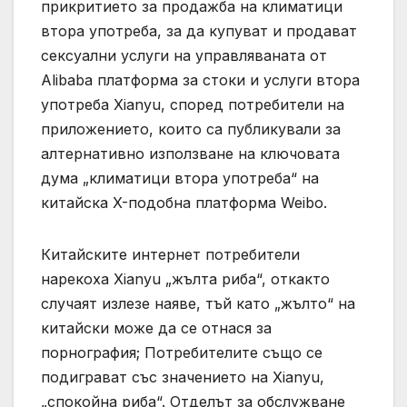
прикритието за продажба на климатици
втора употреба, за да купуват и продават
сексуални услуги на управляваната от
Alibaba платформа за стоки и услуги втора
употреба Xianyu, според потребители на
приложението, които са публикували за
алтернативно използване на ключовата
дума „климатици втора употреба“ на
китайска X-подобна платформа Weibo.
Китайските интернет потребители
нарекоха Xianyu „жълта риба“, откакто
случаят излезе наяве, тъй като „жълто“ на
китайски може да се отнася за
порнография; Потребителите също се
подиграват със значението на Xianyu,
„спокойна риба“. Отделът за обслужване