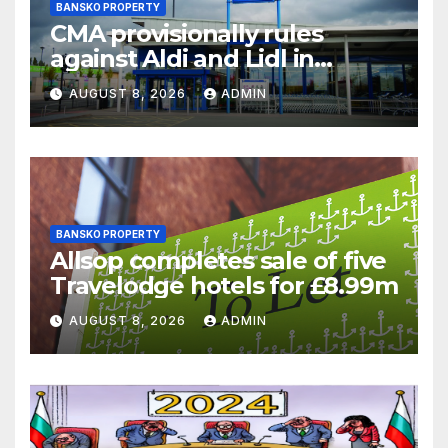
BANSKO PROPERTY
CMA provisionally rules
against Aldi and Lidl in
supermarket regulatory
AUGUST 8, 2026
ADMIN
battle
BANSKO PROPERTY
Allsop completes sale of five
Travelodge hotels for £8.99m
AUGUST 8, 2026
ADMIN