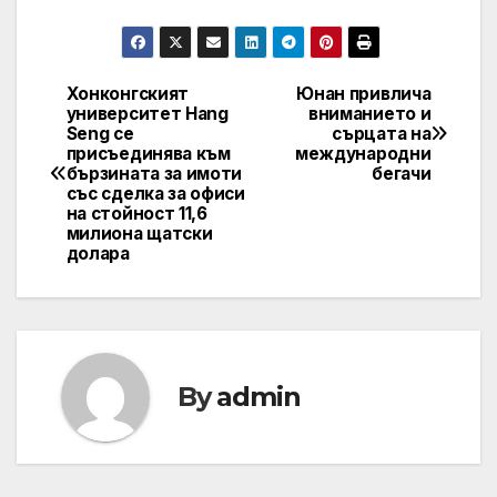
Хонконгският
Юнан привлича
Post
университет Hang
вниманието и
Seng се
сърцата на
navigation
присъединява към
международни
бързината за имоти
бегачи
със сделка за офиси
на стойност 11,6
милиона щатски
долара
By
admin