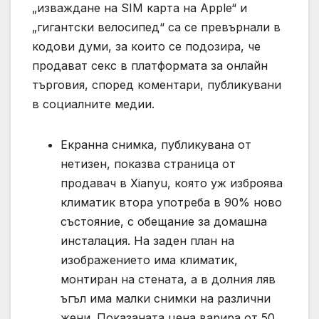
„изваждане на SIM карта на Apple“ и
„гигантски велосипед“ са се превърнали в
кодови думи, за които се подозира, че
продават секс в платформата за онлайн
търговия, според коментари, публикувани
в социалните медии.
Екранна снимка, публикувана от
нетизен, показва страница от
продавач в Xianyu, която уж изброява
климатик втора употреба в 90% ново
състояние, с обещание за домашна
инсталация. На заден план на
изображението има климатик,
монтиран на стената, а в долния ляв
ъгъл има малки снимки на различни
жени. Показаната цена варира от 50