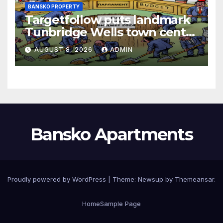
BANSKO PROPERTY
Targetfollow puts landmark
Tunbridge Wells town centre
estate up for sale
AUGUST 8, 2026
ADMIN
Bansko Apartments
Proudly powered by WordPress
|
Theme:
Newsup
by
Themeansar
.
Home
Sample Page