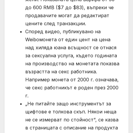
до 600 RMB ($7 до $83), въпреки че
продавачите могат да редактират
цените след транзакции.
Според видео, публикувано на
Weiboмонета от един цент на цена
над хиляда юана всъщност се отнася
за сексуална услуга, където годината
на производство на монетата показва
възрастта на секс работника.
Например монета от 2000 г. означава,
че секс работникът е роден през 2000
г.
„Не питайте защо инструментът за
щифтове е толкова скъп. Някои неща
не се измерват по стойност“, се казва
в страницата с описание на продукта