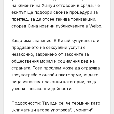
на клиенти на Xianyu отговори в сряда, че
екипът ще подобри своите процедури за
преглед, за да отсее такива транзакции,
според Сина новини публикувайте в Weibo.
Защо има значение: В Китай купуването и
продаването на сексуални услуги е
незаконно, забранено от законите за
обществения морал и социалния ред на
страната. Този проблем може да отразява
злоупотреба с онлайн платформи, където
лица използват законни категории, за да
улеснят незаконни дейности.
Подробности: Твърди се, че термини като
„климатици втора употреба“, „монети“,