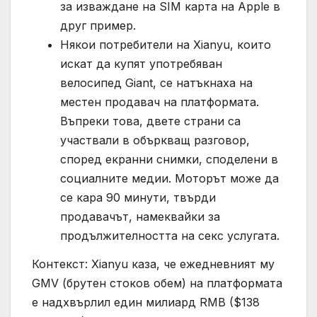
за изваждане на SIM карта на Apple в
друг пример.
Някои потребители на Xianyu, които
искат да купят употребяван
велосипед Giant, се натъкнаха на
местен продавач на платформата.
Въпреки това, двете страни са
участвали в объркващ разговор,
според екранни снимки, споделени в
социалните медии. Моторът може да
се кара 90 минути, твърди
продавачът, намеквайки за
продължителността на секс услугата.
Контекст: Xianyu каза, че ежедневният му
GMV (брутен стоков обем) на платформата
е надхвърлил един милиард RMB ($138