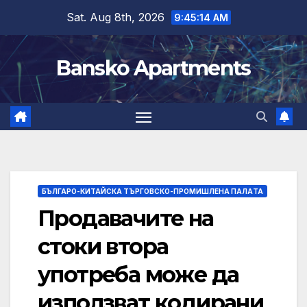
Skip
Sat. Aug 8th, 2026
9:45:15 AM
to
content
Bansko Apartments
БЪЛГАРО-КИТАЙСКА ТЪРГОВСКО-ПРОМИШЛЕНА ПАЛAТА
Продавачите на
стоки втора
употреба може да
използват кодирани