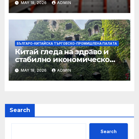
MAY 18, 2026
ADMIN
БЪЛГАРО-КИТАЙСКА ТЪРГОВСКО-ПРОМИШЛЕНА ПАЛAТА
Китай гледа на здраво и
стабилно икономическо
сътрудничество със САЩ
MAY 18, 2026
ADMIN
Search
Search