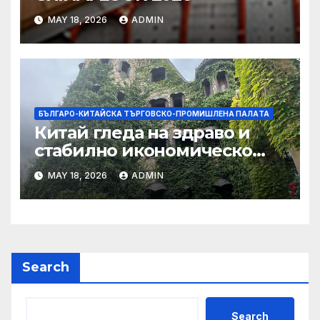
MAY 18, 2026
ADMIN
БЪЛГАРО-КИТАЙСКА ТЪРГОВСКО-ПРОМИШЛЕНА ПАЛAТА
Китай гледа на здраво и
стабилно икономическо
сътрудничество със САЩ
MAY 18, 2026
ADMIN
Search
Search