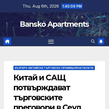
Skip
Thu. Aug 6th, 2026
1:40:10 PM
to
content
Bansko Apartments
БЪЛГАРО-КИТАЙСКА ТЪРГОВСКО-ПРОМИШЛЕНА ПАЛAТА
Китай и САЩ
потвърждават
търговските
преговори в Сеул