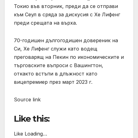
Токио във вторник, преди да се отправи
към Сеул в сряда за дискусия с Хе Лифенг
преди срещата на върха.
70-годишен дългогодишен довереник на
Си, Хе Лифенг служи като водещ
преговарящ на Пекин по икономическите и
търговските въпроси с Вашингтон,
откакто встъпи в длъжност като
вицепремиер през март 2023 г.
Source link
Like this:
Like Loading…