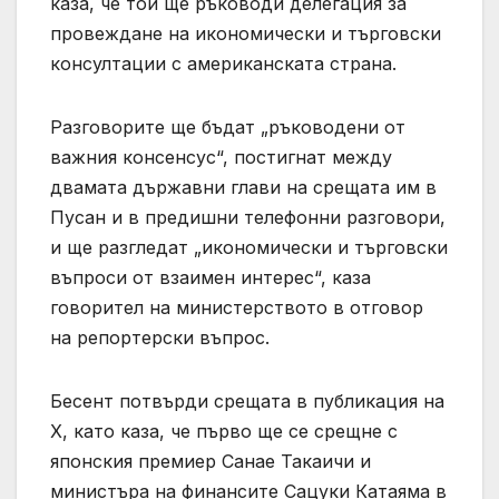
каза, че той ще ръководи делегация за
провеждане на икономически и търговски
консултации с американската страна.
Разговорите ще бъдат „ръководени от
важния консенсус“, постигнат между
двамата държавни глави на срещата им в
Пусан и в предишни телефонни разговори,
и ще разгледат „икономически и търговски
въпроси от взаимен интерес“, каза
говорител на министерството в отговор
на репортерски въпрос.
Бесент потвърди срещата в публикация на
X, като каза, че първо ще се срещне с
японския премиер Санае Такаичи и
министъра на финансите Сацуки Катаяма в