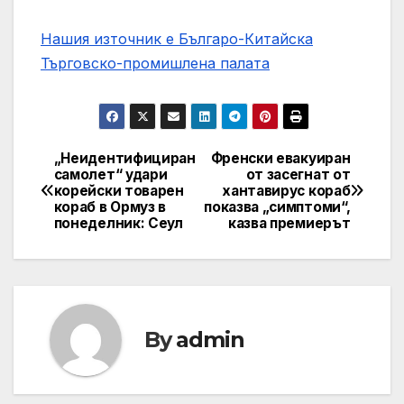
Нашия източник е Българо-Китайска
Търговско-промишлена палaта
„Неидентифициран
Френски евакуиран
Post
самолет“ удари
от засегнат от
корейски товарен
хантавирус кораб
navigation
кораб в Ормуз в
показва „симптоми“,
понеделник: Сеул
казва премиерът
By
admin