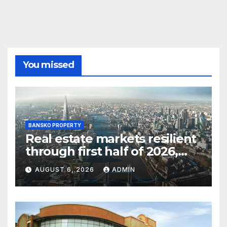
You missed
BANSKO PROPERTY
Real estate markets resilient
through first half of 2026,
CBRE says
AUGUST 6, 2026
ADMIN