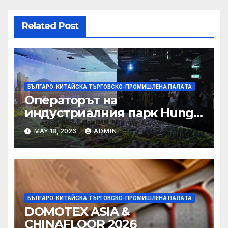
Related Post
БЪЛГАРО-КИТАЙСКА ТЪРГОВСКО-ПРОМИШЛЕНА ПАЛAТА
Операторът на
индустриалния парк Hung
Shui Kiu разглежда
MAY 18, 2026
ADMIN
издаването на облигации,
намаляване на данъците за
фирмите
БЪЛГАРО-КИТАЙСКА ТЪРГОВСКО-ПРОМИШЛЕНА ПАЛAТА
DOMOTEX ASIA &
CHINAFLOOR 2026