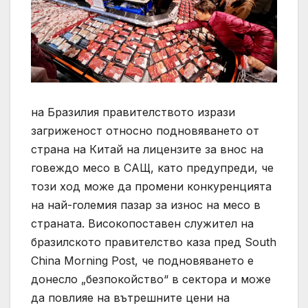
на Бразилия правителството изрази
загриженост относно подновяването от
страна на Китай на лицензите за внос на
говеждо месо в САЩ, като предупреди, че
този ход може да промени конкуренцията
на най-големия пазар за износ на месо в
страната. Високопоставен служител на
бразилското правителство каза пред South
China Morning Post, че подновяването е
донесло „безпокойство“ в сектора и може
да повлияе на вътрешните цени на