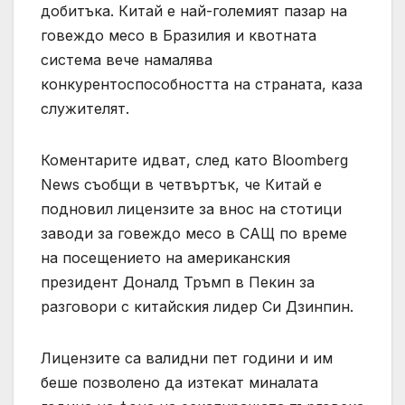
добитъка. Китай е най-големият пазар на
говеждо месо в Бразилия и квотната
система вече намалява
конкурентоспособността на страната, каза
служителят.
Коментарите идват, след като Bloomberg
News съобщи в четвъртък, че Китай е
подновил лицензите за внос на стотици
заводи за говеждо месо в САЩ по време
на посещението на американския
президент Доналд Тръмп в Пекин за
разговори с китайския лидер Си Дзинпин.
Лицензите са валидни пет години и им
беше позволено да изтекат миналата