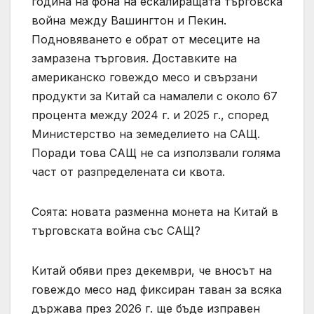
година на фона на ескалиращата търговска
война между Вашингтон и Пекин.
Подновяването е обрат от месеците на
замразена търговия. Доставките на
американско говеждо месо и свързани
продукти за Китай са намалели с около 67
процента между 2024 г. и 2025 г., според
Министерство на земеделието на САЩ.
Поради това САЩ не са използвали голяма
част от разпределената си квота.
Соята: новата разменна монета на Китай в
търговската война със САЩ?
Китай обяви през декември, че вносът на
говеждо месо над фиксиран таван за всяка
държава през 2026 г. ще бъде изправен