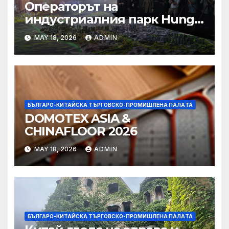
Операторът на
индустриалния парк Hung
Shui Kiu разглежда
MAY 18, 2026
ADMIN
издаването на облигации,
намаляване на данъците за
фирмите
БЪЛГАРО-КИТАЙСКА ТЪРГОВСКО-ПРОМИШЛЕНА ПАЛAТА
DOMOTEX ASIA &
CHINAFLOOR 2026
MAY 18, 2026
ADMIN
БЪЛГАРО-КИТАЙСКА ТЪРГОВСКО-ПРОМИШЛЕНА ПАЛAТА