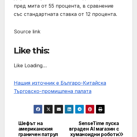
пред мита от 55 процента, в сравнение
със стандартната ставка от 12 процента.
Source link
Like this:
Like Loading…
Нашия източник е Българо-Китайска
Търговско-промишлена палaта
Шефът на
SenseTime пуска
Post
американския
вграден AI магазин с
граничен патрул
хуманоидни роботи