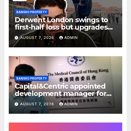
BANSKO PROPERTY
Derwent London swings to
first-half loss but upgrades
earnings guidance
AUGUST 7, 2026
ADMIN
BANSKO PROPERTY
Capital&Centric appointed
development manager for
Ipswich regen scheme
AUGUST 7, 2026
ADMIN