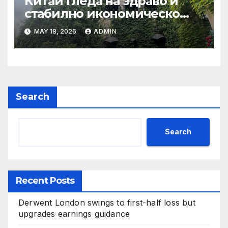
Китай гледа на здраво и
стабилно икономическо
сътрудничество със САЩ
MAY 18, 2026
ADMIN
Search
Search
Recent Posts
Derwent London swings to first-half loss but
upgrades earnings guidance