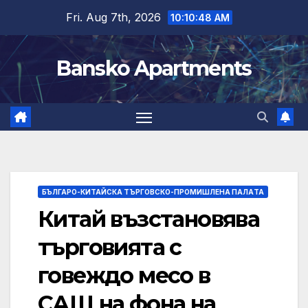
Skip
Fri. Aug 7th, 2026
10:10:49 AM
to
content
Bansko Apartments
БЪЛГАРО-КИТАЙСКА ТЪРГОВСКО-ПРОМИШЛЕНА ПАЛAТА
Китай възстановява
търговията с
говеждо месо в
САЩ на фона на