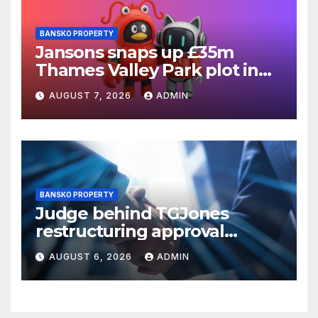
BANSKO PROPERTY
Jansons snaps up £35m
Thames Valley Park plot in
Reading
AUGUST 7, 2026
ADMIN
BANSKO PROPERTY
Judge behind TGJones
restructuring approval
expresses frustration at
AUGUST 6, 2026
ADMIN
rushed process