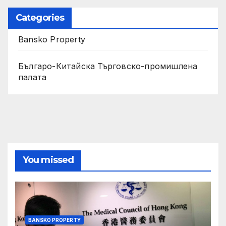
Categories
Bansko Property
Българо-Китайска Търговско-промишлена
палaта
You missed
BANSKO PROPERTY