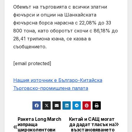
Обемът на търговията с всички златни
фючърси и опции на Шанхайската
фючърсна борса нарасна с 22,08% до 33
800 тона, като оборотът скочи с 86,18% до
28,41 трилиона юана, се казва в
съобщението.
[email protected]
Нашия източник е Българо-Китайска
Търговско-промишлена палaта
Ракета Long March
Китай и САЩ могат
Post
изпраща
да дадат тласък на
широколентови
възстановяването