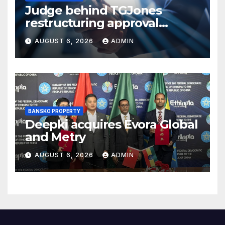
Judge behind TGJones
restructuring approval
expresses frustration at
AUGUST 6, 2026
ADMIN
rushed process
BANSKO PROPERTY
Deepki acquires Evora Global
and Metry
AUGUST 6, 2026
ADMIN