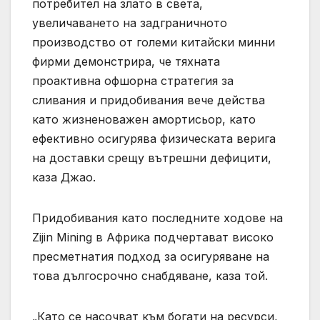
потребител на злато в света,
увеличаването на задграничното
производство от големи китайски минни
фирми демонстрира, че тяхната
проактивна офшорна стратегия за
сливания и придобивания вече действа
като жизненоважен амортисьор, като
ефективно осигурява физическата верига
на доставки срещу вътрешни дефицити,
каза Джао.
Придобивания като последните ходове на
Zijin Mining в Африка подчертават високо
пресметнатия подход за осигуряване на
това дългосрочно снабдяване, каза той.
„Като се насочват към богати на ресурси,