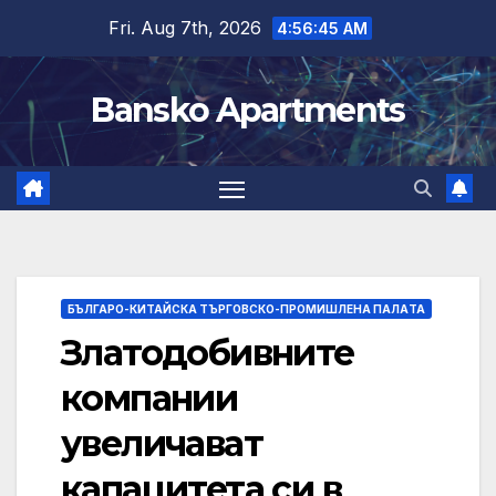
Skip
Fri. Aug 7th, 2026
4:56:46 AM
to
content
Bansko Apartments
БЪЛГАРО-КИТАЙСКА ТЪРГОВСКО-ПРОМИШЛЕНА ПАЛAТА
Златодобивните
компании
увеличават
капацитета си в