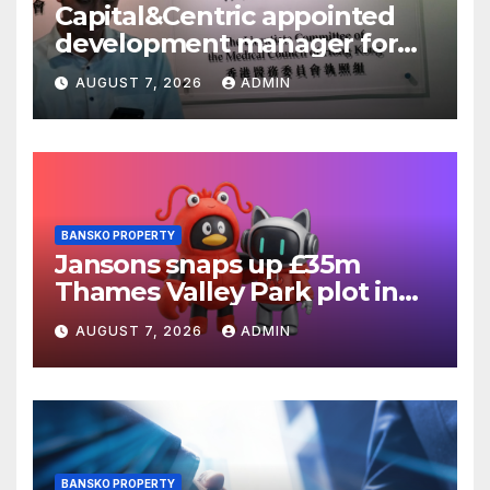
Capital&Centric appointed
development manager for
Ipswich regen scheme
AUGUST 7, 2026
ADMIN
BANSKO PROPERTY
Jansons snaps up £35m
Thames Valley Park plot in
Reading
AUGUST 7, 2026
ADMIN
BANSKO PROPERTY