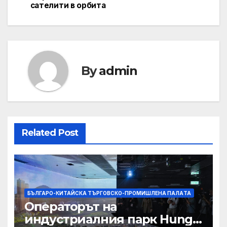
navigation
сателити в орбита
By
admin
Related Post
БЪЛГАРО-КИТАЙСКА ТЪРГОВСКО-ПРОМИШЛЕНА ПАЛAТА
Операторът на
индустриалния парк Hung