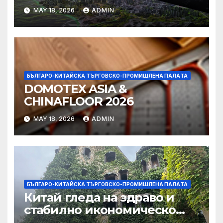
Shui Kiu разглежда
MAY 18, 2026
ADMIN
издаването на облигации,
намаляване на данъците за
фирмите
БЪЛГАРО-КИТАЙСКА ТЪРГОВСКО-ПРОМИШЛЕНА ПАЛAТА
DOMOTEX ASIA &
CHINAFLOOR 2026
MAY 18, 2026
ADMIN
БЪЛГАРО-КИТАЙСКА ТЪРГОВСКО-ПРОМИШЛЕНА ПАЛAТА
Китай гледа на здраво и
стабилно икономическо
сътрудничество със САЩ