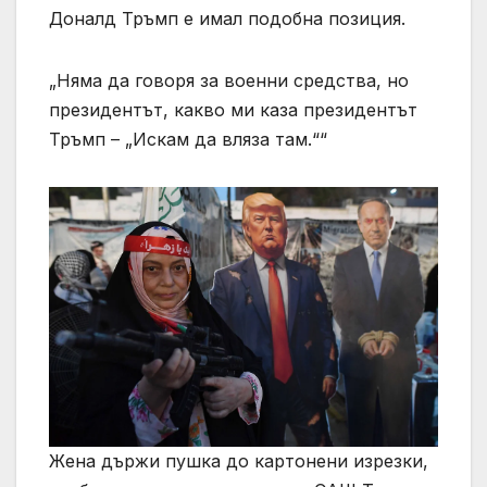
Доналд Тръмп е имал подобна позиция.
„Няма да говоря за военни средства, но
президентът, какво ми каза президентът
Тръмп – „Искам да вляза там.““
Жена държи пушка до картонени изрезки,