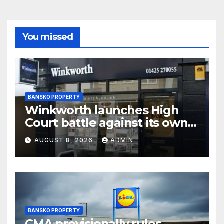
You missed
BANSKO PROPERTY
Winkworth launches High
Court battle against its own
chair
AUGUST 8, 2026
ADMIN
BANSKO PROPERTY
CMA provisionally rules