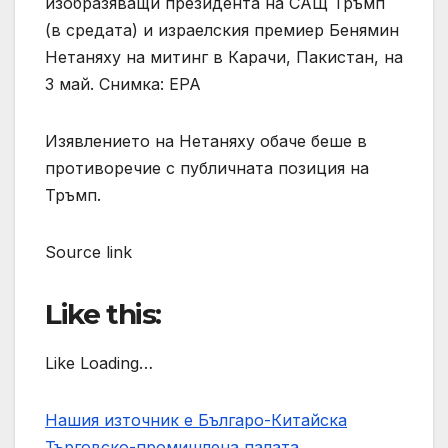
изобразяващи президента на САЩ Тръмп
(в средата) и израелския премиер Бенямин
Нетаняху на митинг в Карачи, Пакистан, на
3 май. Снимка: EPA
Изявлението на Нетаняху обаче беше в
противоречие с публичната позиция на
Тръмп.
Source link
Like this:
Like Loading…
Нашия източник е Българо-Китайска
Търговско-промишлена палaта