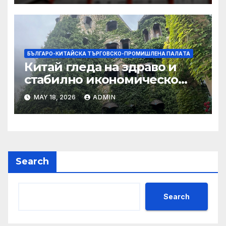
БЪЛГАРО-КИТАЙСКА ТЪРГОВСКО-ПРОМИШЛЕНА ПАЛAТА
Китай гледа на здраво и
стабилно икономическо
сътрудничество със САЩ
MAY 18, 2026
ADMIN
Search
Search