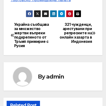
Украйна съобщава
321 чужденци,
Post
за множество
арестувани при
жертви въпреки
репресиите на
navigation
подкрепеното от
онлайн хазарта в
Тръмп примирие с
Индонезия
Русия
By
admin
Related Post