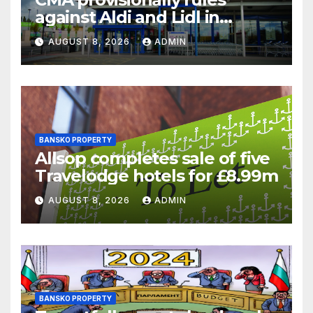
against Aldi and Lidl in
supermarket regulatory
AUGUST 8, 2026
ADMIN
battle
BANSKO PROPERTY
Allsop completes sale of five
Travelodge hotels for £8.99m
AUGUST 8, 2026
ADMIN
BANSKO PROPERTY