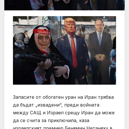
Запасите от обогатен уран на Иран трябва
да бъдат „извадени“, преди войната
между САЩ и Израел срещу Иран да може
да се счита за приключила, каза
израелският премиер Бенямин Нетаняху в