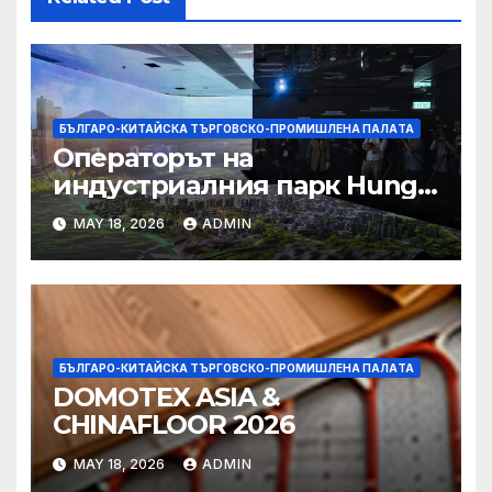
БЪЛГАРО-КИТАЙСКА ТЪРГОВСКО-ПРОМИШЛЕНА ПАЛAТА
Операторът на
индустриалния парк Hung
Shui Kiu разглежда
MAY 18, 2026
ADMIN
издаването на облигации,
намаляване на данъците за
фирмите
БЪЛГАРО-КИТАЙСКА ТЪРГОВСКО-ПРОМИШЛЕНА ПАЛAТА
DOMOTEX ASIA &
CHINAFLOOR 2026
MAY 18, 2026
ADMIN