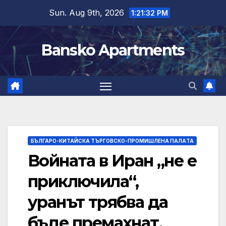
Skip
Sun. Aug 9th, 2026
1:21:33 PM
to
content
Bansko Apartments
БЪЛГАРО-КИТАЙСКА ТЪРГОВСКО-ПРОМИШЛЕНА ПАЛAТА
Войната в Иран „не е
приключила“,
уранът трябва да
бъде премахнат,